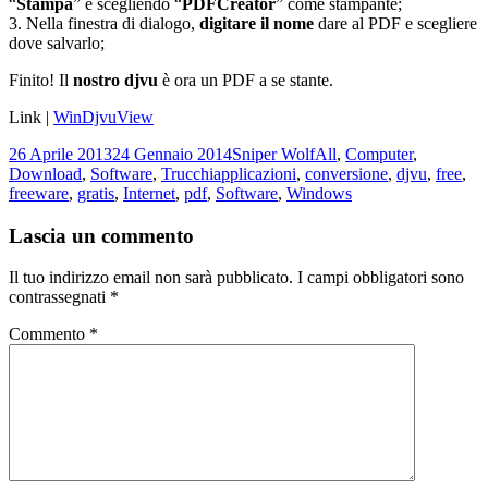
“
Stampa
” e scegliendo “
PDFCreator
” come stampante;
3. Nella finestra di dialogo,
digitare il nome
dare al PDF e scegliere
dove salvarlo;
Finito! Il
nostro djvu
è ora un PDF a se stante.
Link |
WinDjvuView
Scritto
Autore
Categorie
26 Aprile 2013
24 Gennaio 2014
Sniper Wolf
All
,
Computer
,
il
Tag
Download
,
Software
,
Trucchi
applicazioni
,
conversione
,
djvu
,
free
,
freeware
,
gratis
,
Internet
,
pdf
,
Software
,
Windows
Lascia un commento
Il tuo indirizzo email non sarà pubblicato.
I campi obbligatori sono
contrassegnati
*
Commento
*