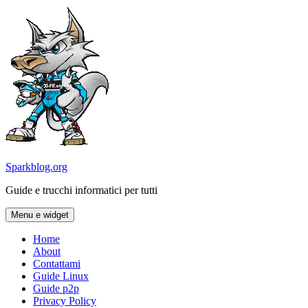
Vai
al
contenuto
Sparkblog.org
Guide e trucchi informatici per tutti
Menu e widget
Home
About
Contattami
Guide Linux
Guide p2p
Privacy Policy