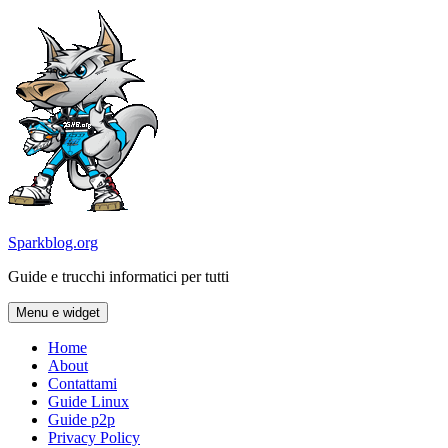
Vai
al
contenuto
Sparkblog.org
Guide e trucchi informatici per tutti
Menu e widget
Home
About
Contattami
Guide Linux
Guide p2p
Privacy Policy