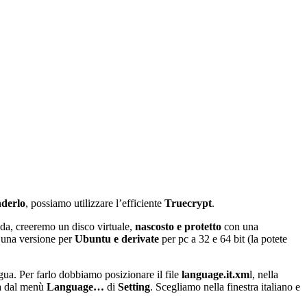
derlo
, possiamo utilizzare l’efficiente
Truecrypt
.
ida, creeremo un disco virtuale,
nascosto e protetto
con una
te una versione per
Ubuntu e derivate
per pc a 32 e 64 bit (la potete
ngua. Per farlo dobbiamo posizionare il file
language.it.xm
l, nella
ua dal menù
Language…
di
Setting
. Scegliamo nella finestra italiano e