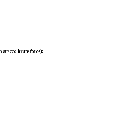
un attacco
brute force
):