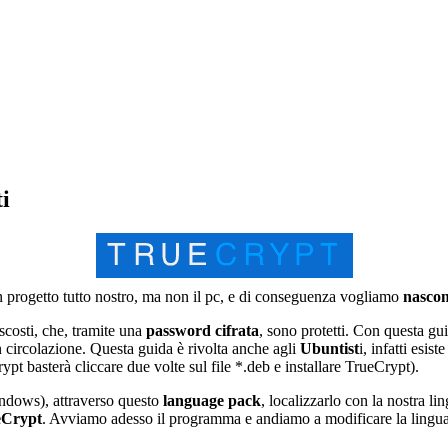
i
progetto tutto nostro, ma non il pc, e di conseguenza vogliamo
nascon
scosti, che, tramite una
password cifrata
, sono protetti. Con questa gu
in circolazione. Questa guida è rivolta anche agli
Ubuntist
i, infatti esis
ypt basterà cliccare due volte sul file *.deb e installare TrueCrypt).
indows), attraverso questo
language pack
, localizzarlo con la nostra li
eCrypt
. Avviamo adesso il programma e andiamo a modificare la ling