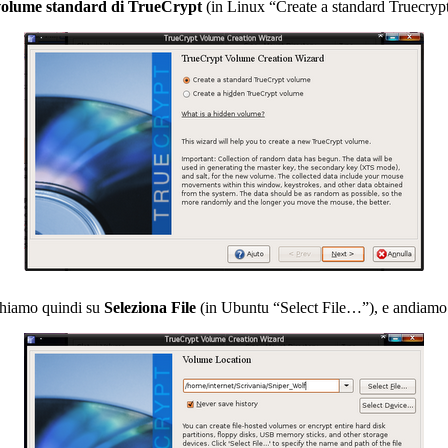
volume standard di TrueCrypt
(in Linux “Create a standard Truecryp
cchiamo quindi su
Seleziona File
(in Ubuntu “Select File…”), e andiam