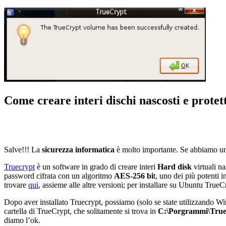
Come creare interi dischi nascosti e protett
Salve!!! La
sicurezza informatica
è molto importante. Se abbiamo un 
Truecrypt
è un software in grado di creare interi
Hard disk
virtuali na
password cifrata con un algoritmo
AES-256 bi
t, uno dei più potenti 
trovare
qui
, assieme alle altre versioni; per installare su Ubuntu TrueCr
Dopo aver installato Truecrypt, possiamo (solo se state utilizzando W
cartella di TrueCrypt, che solitamente si trova in
C:\Porgrammi\Tru
diamo l’ok.