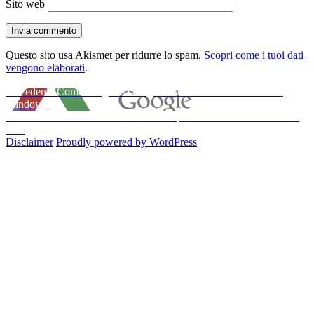
Sito web
Questo sito usa Akismet per ridurre lo spam.
Scopri come i tuoi dati
vengono elaborati
.
Navigazione
Articolo
Precedente
Come integrare Google Closure in Sublime Text su
precedente:
Windows
articoli
Articolo
Successivo
Come installare CoffeeScript in Windows con Sublime
successivo:
Text
Disclaimer
Proudly powered by WordPress