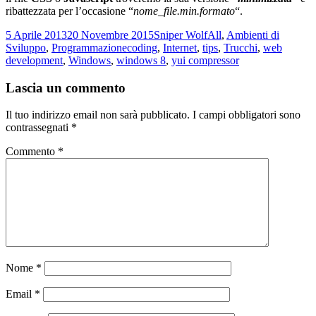
ribattezzata per l’occasione “
nome_file.min.formato
“.
Scritto
Autore
Categorie
5 Aprile 2013
20 Novembre 2015
Sniper Wolf
All
,
Ambienti di
il
Tag
Sviluppo
,
Programmazione
coding
,
Internet
,
tips
,
Trucchi
,
web
development
,
Windows
,
windows 8
,
yui compressor
Lascia un commento
Il tuo indirizzo email non sarà pubblicato.
I campi obbligatori sono
contrassegnati
*
Commento
*
Nome
*
Email
*