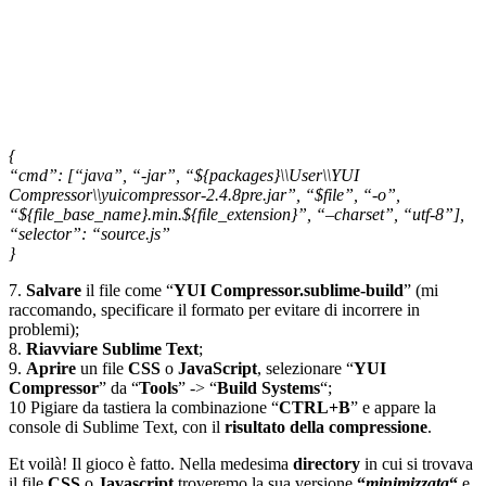
{
“cmd”: [“java”, “-jar”, “${packages}\\User\\YUI
Compressor\\yuicompressor-2.4.8pre.jar”, “$file”, “-o”,
“${file_base_name}.min.${file_extension}”, “–charset”, “utf-8”],
“selector”: “source.js”
}
7.
Salvare
il file come “
YUI Compressor.sublime-build
” (mi
raccomando, specificare il formato per evitare di incorrere in
problemi);
8.
Riavviare Sublime Text
;
9.
Aprire
un file
CSS
o
JavaScript
, selezionare “
YUI
Compressor
” da “
Tools
” -> “
Build Systems
“;
10 Pigiare da tastiera la combinazione “
CTRL+B
” e appare la
console di Sublime Text, con il
risultato della compressione
.
Et voilà! Il gioco è fatto. Nella medesima
directory
in cui si trovava
il file
CSS
o
Javascript
troveremo la sua versione
“
minimizzata
“
e