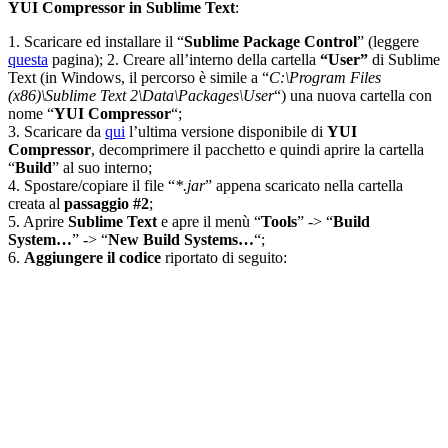
YUI Compressor in Sublime Text
:
1. Scaricare ed installare il “
Sublime Package Control
” (leggere
questa
pagina); 2. Creare all’interno della cartella
“User”
di Sublime
Text (in Windows, il percorso è simile a “
C:\Program Files
(x86)\Sublime Text 2\Data\Packages\User
“) una nuova cartella con
nome “
YUI Compressor
“;
3. Scaricare da
qui
l’ultima versione disponibile di
YUI
Compressor
, decomprimere il pacchetto e quindi aprire la cartella
“
Build
” al suo interno;
4. Spostare/copiare il file “
*.jar
” appena scaricato nella cartella
creata al
passaggio #2
;
5. Aprire
Sublime Text
e apre il menù “
Tools
” -> “
Build
System…
” -> “
New Build Systems…
“;
6.
Aggiungere il codice
riportato di seguito: