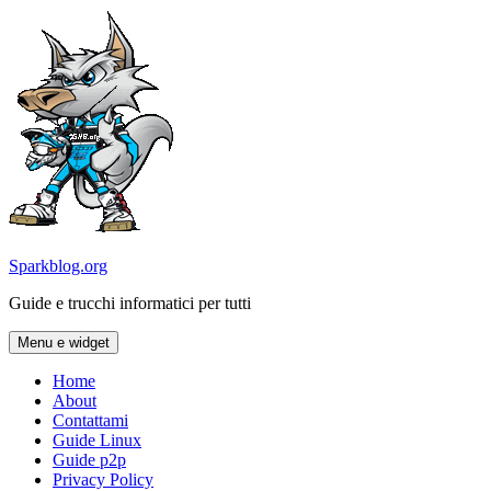
Vai
al
contenuto
Sparkblog.org
Guide e trucchi informatici per tutti
Menu e widget
Home
About
Contattami
Guide Linux
Guide p2p
Privacy Policy