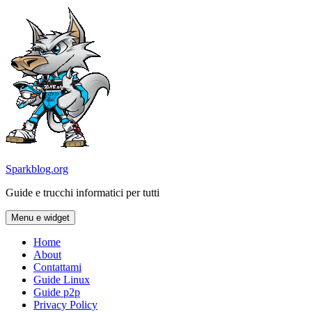
Vai
al
contenuto
Sparkblog.org
Guide e trucchi informatici per tutti
Menu e widget
Home
About
Contattami
Guide Linux
Guide p2p
Privacy Policy