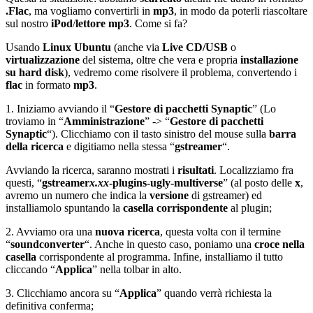
.Flac
, ma vogliamo convertirli in
mp3
, in modo da poterli riascoltare
sul nostro
iPod
/
lettore mp3
. Come si fa?
Usando
Linux Ubuntu
(anche via
Live CD/USB
o
virtualizzazione
del sistema, oltre che vera e propria
installazione
su hard disk
), vedremo come risolvere il problema, convertendo i
flac
in formato
mp3
.
1. Iniziamo avviando il “
Gestore di pacchetti Synaptic
” (Lo
troviamo in “
Amministrazione
” -> “
Gestore di pacchetti
Synaptic
“). Clicchiamo con il tasto sinistro del mouse sulla
barra
della ricerca
e digitiamo nella stessa “
gstreamer
“.
Avviando la ricerca, saranno mostrati i
risultati
. Localizziamo fra
questi, “
gstreamer
x.xx
-plugins-ugly-multiverse
” (al posto delle
x
,
avremo un numero che indica la
versione
di gstreamer) ed
installiamolo spuntando la
casella corrispondente
al plugin;
2. Avviamo ora una
nuova ricerca
, questa volta con il termine
“
soundconverter
“. Anche in questo caso, poniamo una
croce nella
casella
corrispondente al programma. Infine, installiamo il tutto
cliccando “
Applica
” nella tolbar in alto.
3. Clicchiamo ancora su “
Applica
” quando verrà richiesta la
definitiva conferma;