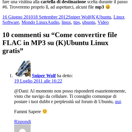
fare una visitina alla
cartella di destinazione
scelta durante il passo
#6. Troveremo proprio lì, ad aspettarci, alcuni file
mp3
Scritto
Autore
Categorie
16 Giugno 2010
18 Settembre 2012
Sniper Wolf
(K)Ubuntu
,
Linux
il
Tag
Software
,
Mondo Linux
Audio
,
linux
,
tips
,
ubuntu
,
Video
10 commenti su “Come convertire file
FLAC in MP3 su (K)Ubuntu Linux
gratis”
Sniper Wolf
ha detto:
19 Luglio 2011 alle 16:22
@Dani: Al momento non posso risponderti esaurientemente,
visto che navigo da cellulare. Ti consiglio comunque di
postare i tuoi dubbi e perplessità sul forum di Ubuntu,
qui
.
Fammi Sapere
Rispondi