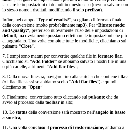
lasciare le impostazioni di default in questo caso (ovvero salvare con
lo stesso nome i risultati, modificando il solo
prefisso
).
Infine, nel campo “
Type of results?
“, scegliamo il formato finale
della conversione (molto probabilmente
mp3
). Per “
Bitrate mode:
and Quality:
“, preferisco nuovamente l’uso delle impostazioni di
default
, ma ovviamente possiamo effettuare le impostazioni che più
ci aggradano. Una volta compiute tutte le modifiche, clicchiamo sul
pulsante “
Close
“.
7. I tempi sono maturi per convertire qualche file in
formato flac
.
Clicchiamo su “
Add Folder
” se abbiamo salvato i nostri file in una
o più cartelle, altrimenti “
Add flac files
“;
8. Dalla nuova finestra, navigare fino alla cartella che contiene i
flac
(o i flac file stessi se abbiamo scelto “
Add flac files
“) e quindi
cliccjiamo su “
Open
“.
9. Finalmente, convertiamo tutto cliccando sul
pulsante
che da
avvio al processo dalla
toolbar
in alto;
10. Lo
status
della conversione sarà mostrato nell’
angolo in basso
a sinistra
;
11. Una volta
concluso
il
processo di trasformazione
, andiamo a