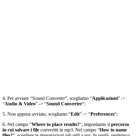
4. Per avviare “Sound Converter”, scegliamo “
Applicazioni
” ->
“
Audio & Video
” -> “
Sound Converter
“;
5. Non appena avviato, scegliamo “
Edit
” -> “
Preferences
“;
6. Nel campo “
Where to place results?
“, impostiamo il
percorso
in cui salvare i file
convertiti in mp3. Nel campo “
How to name
files?
“, scegliere le impostazioni più utili a noi. In verità, preferisco