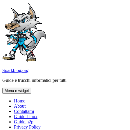
Vai
al
contenuto
Sparkblog.org
Guide e trucchi informatici per tutti
Menu e widget
Home
About
Contattami
Guide Linux
Guide p2p
Privacy Policy