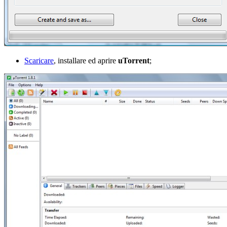
Scaricare
, installare ed aprire
uTorrent
;