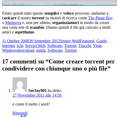
Finito quindi tutto questo
semplice
e
veloce
processo, andiamo a
caricare
il nostro
torrent
su motori di ricerca come
The Pirate Bay
o
Mininova
e, non per ultimo,
organizziamoci
in modo da creare
una vasta rete di
scambio
. Diamo quindi il file già caricato a molti
amici e
aspettiamo
.
Scritto
Autore
Categorie
11 Ottobre 2008
30 Settembre 2012
Sniper Wolf
Featured
,
Guide
,
il
Internet
,
p2p
,
Servizi Web
,
Software
,
Torrent
,
Trucchi
,
Vista
,
Tag
Windows
download
,
guida
,
Software
,
Torrent
17 commenti su “Come creare torrent per
condividere con chiunque uno o più file”
SeeJay901
ha detto:
27 Novembre 2011 alle 14:56
e come li metto i seed?
Rispondi