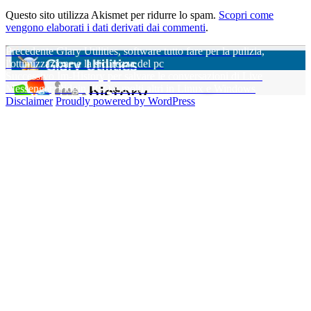
Questo sito utilizza Akismet per ridurre lo spam.
Scopri come
vengono elaborati i dati derivati dai commenti
.
Navigazione
Articolo
Precedente
Glary Utilities, software tutto fare per la pulizia,
precedente:
l'ottimizzazione e la sicurezza del pc
articoli
Articolo
Successivo
Im-History per salvare le conversazioni di Live
successivo:
Messenger, Pidgin, ICQ e molti altri in Linux e Windows
Disclaimer
Proudly powered by WordPress