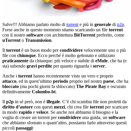
Salve!!! Abbiamo parlato molto di
torrent
e più in
generale
di
p2p
.
Forse anche in questo momento stiamo scaricando un file
torrent
con il nostro
software
con architettura
BitTorrent
preferito, come
uTorrent
o
Transmission
.
Il
torrent
è un buon modo per
condividere
velocemente uno o più
file con
chiunque
. Ecco perché è molto gettonato e utilizzato
praticamente
da chiunque: più veloce e stabile di
eMule
, che ha (e
sta) subendo
gravi perdite
per quanto riguarda i
server
.
Anche i
torrent
hanno recentemente visto un vero e proprio
attacco
, ed in quest’ultimo
periodo
proprio nel nostro
paese
, che ha
bloccato
(ma pochi giorni fa sbloccato)
The Pirate Bay
e oscurato
definitivamente
Colombo-bt
.
Il
p2p
in sé però, non è
illegale
. C’è chi scambia file non protetti da
diritto d’autore
con questi
mezzi
, chi crea file
torrent
per scaricare
in modo
rapido
e
veloce
. Se anche noi abbiamo il bisogno e la
voglia di creare un torrent per
condividere
una guida, un
software
che abbiamo sfornato o quant’altro, possiamo farlo attraverso questi
piccoli
passaggi
: