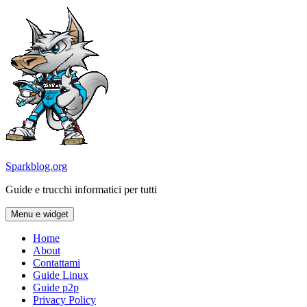
Vai
al
contenuto
Sparkblog.org
Guide e trucchi informatici per tutti
Menu e widget
Home
About
Contattami
Guide Linux
Guide p2p
Privacy Policy