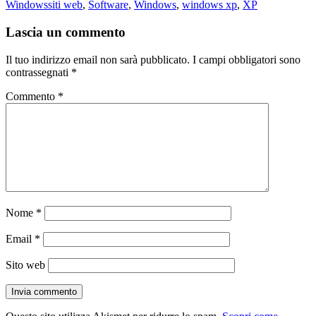
il
Tag
Windows
siti web
,
Software
,
Windows
,
windows xp
,
XP
Lascia un commento
Il tuo indirizzo email non sarà pubblicato.
I campi obbligatori sono
contrassegnati
*
Commento
*
Nome
*
Email
*
Sito web