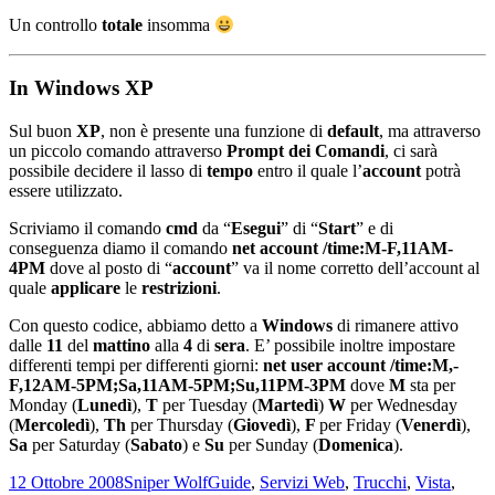
Un controllo
totale
insomma
In Windows XP
Sul buon
XP
, non è presente una funzione di
default
, ma attraverso
un piccolo comando attraverso
Prompt dei Comandi
, ci sarà
possibile decidere il lasso di
tempo
entro il quale l’
account
potrà
essere utilizzato.
Scriviamo il comando
cmd
da “
Esegui
” di “
Start
” e di
conseguenza diamo il comando
net account /time:M-F,11AM-
4PM
dove al posto di “
account
” va il nome corretto dell’account al
quale
applicare
le
restrizioni
.
Con questo codice, abbiamo detto a
Windows
di rimanere attivo
dalle
11
del
mattino
alla
4
di
sera
. E’ possibile inoltre impostare
differenti tempi per differenti giorni:
net user account /time:M,-
F,12AM-5PM;Sa,11AM-5PM;Su,11PM-3PM
dove
M
sta per
Monday (
Lunedì
),
T
per Tuesday (
Martedì
)
W
per Wednesday
(
Mercoledì
),
Th
per Thursday (
Giovedì
),
F
per Friday (
Venerdì
),
Sa
per Saturday (
Sabato
) e
Su
per Sunday (
Domenica
).
Scritto
Autore
Categorie
12 Ottobre 2008
Sniper Wolf
Guide
,
Servizi Web
,
Trucchi
,
Vista
,