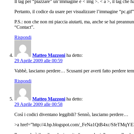
Il tag per “piazzare” un’immagine è < img >. < a >, il tag che h
Pertanto, il codice da usare per visualizzare l’immagine “pc.gi
P.S.: non che non mi piaccia aiutarti, ma, anche se hai preannu
“Contact”.
Rispondi
Matteo Mazzoni
ha detto:
29 Aprile 2009 alle 00:59
Vabbè, lasciamo perdere… Scusami per averti fatto perdere t
Rispondi
Matteo Mazzoni
ha detto:
29 Aprile 2009 alle 00:58
Così i codici diventano leggibili? Sennò, lasciamo perdere…
>a href=”http://4.bp.blogspot.com/_FeNa1QtB4xc/SfeTMq