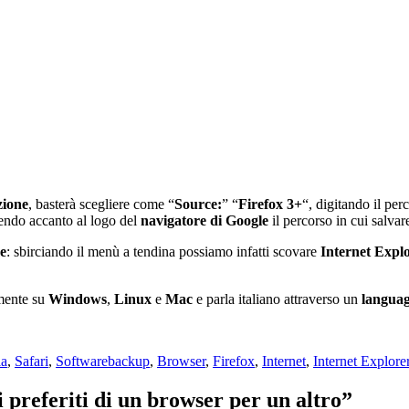
zione
, basterà scegliere come “
Source:
” “
Firefox 3+
“, digitando il per
vendo accanto al logo del
navigatore di Google
il percorso in cui salvar
e
: sbirciando il menù a tendina possiamo infatti scovare
Internet Expl
amente su
Windows
,
Linux
e
Mac
e parla italiano attraverso un
langua
Tag
la
,
Safari
,
Software
backup
,
Browser
,
Firefox
,
Internet
,
Internet Explore
preferiti di un browser per un altro”