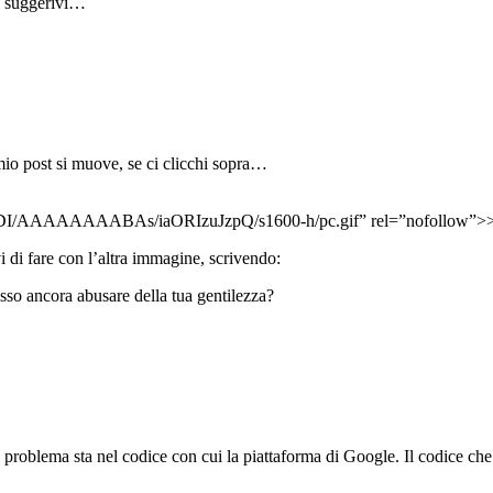
he suggerivi…
o post si muove, se ci clicchi sopra…
2vDI/AAAAAAAABAs/iaORIzuJzpQ/s1600-h/pc.gif” rel=”nofollow”>
di fare con l’altra immagine, scrivendo:
so ancora abusare della tua gentilezza?
problema sta nel codice con cui la piattaforma di Google. Il codice che