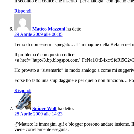
Il secondo è il codice che inserito “per analogia” con quello c
Rispondi
Matteo Mazzoni
ha detto:
29 Aprile 2009 alle 00:35
Temo di non essermi spiegato… L’immagine della Befana nel mi
Il problema è con questo codice:
>a href=”http://3.bp.blogspot.com/_FeNa1QtB4xc/SfeRl5C
Ho provato a “sistemarlo” in modo analogo a come mi suggerivi 
Forse ho fatto una stupidaggine e per quello non funziona… Pos
Rispondi
Sniper Wolf
ha detto:
28 Aprile 2009 alle 14:23
@Matteo: le immagini .gif e blogger possono andare insieme. Il 
viene correttamente eseguita.