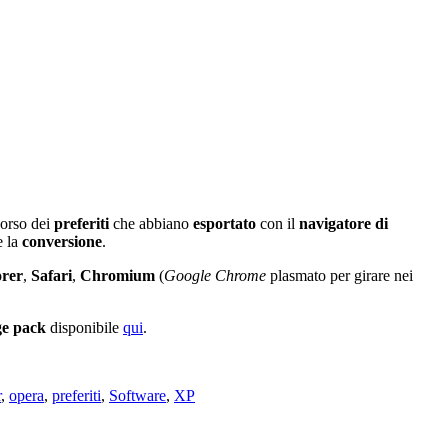
corso dei
preferiti
che abbiano
esportato
con il
navigatore di
e la
conversione
.
orer
,
Safari
,
Chromium
(
Google Chrome
plasmato per girare nei
ge pack
disponibile
qui
.
r
,
opera
,
preferiti
,
Software
,
XP