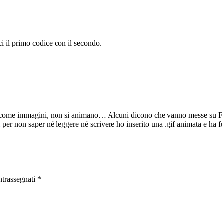
i il primo codice con il secondo.
ci come immagini, non si animano… Alcuni dicono che vanno messe su Flic
i
per non saper né leggere né scrivere ho inserito una .gif animata e ha 
ntrassegnati
*