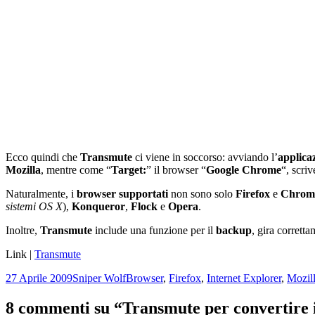
Ecco quindi che
Transmute
ci viene in soccorso: avviando l’
applica
Mozilla
, mentre come “
Target:
” il browser “
Google Chrome
“, scri
Naturalmente, i
browser supportati
non sono solo
Firefox
e
Chrom
sistemi OS X
),
Konqueror
,
Flock
e
Opera
.
Inoltre,
Transmute
include una funzione per il
backup
, gira corrett
Link |
Transmute
Scritto
Autore
Categorie
27 Aprile 2009
Sniper Wolf
Browser
,
Firefox
,
Internet Explorer
,
Mozil
il
8 commenti su “Transmute per convertire i 