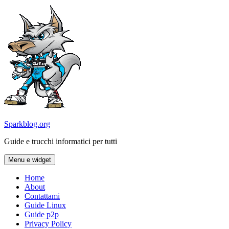
Vai
al
contenuto
Sparkblog.org
Guide e trucchi informatici per tutti
Menu e widget
Home
About
Contattami
Guide Linux
Guide p2p
Privacy Policy