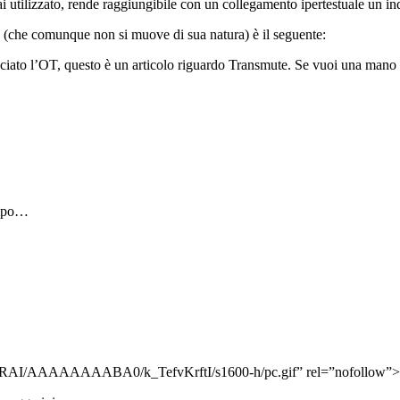
ai utilizzato, rende raggiungibile con un collegamento ipertestuale un in
f” (che comunque non si muove di sua natura) è il seguente:
nciato l’OT, questo è un articolo riguardo Transmute. Se vuoi una mano c
empo…
YERAI/AAAAAAAABA0/k_TefvKrftI/s1600-h/pc.gif” rel=”nofollow”>