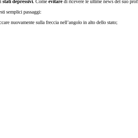
ri
stati depressivi
. Come
evitare
di ricevere le ultime news del suo pro
esti semplici passaggi:
ccare nuovamente sulla freccia nell’angolo in alto dello stato;