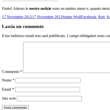
Finito! Adesso le
nostre notizie
sono un tantino meno e, quanto meno
Scritto
Autore
Categorie
17 Novembre 2012
17 Novembre 2012
Sniper Wolf
Facebook
,
Reti
,
S
il
Lascia un commento
Il tuo indirizzo email non sarà pubblicato.
I campi obbligatori sono co
Commento
*
Nome
*
Email
*
Sito web