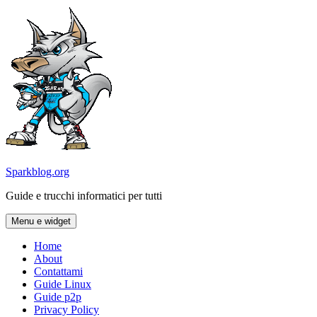
Vai
al
contenuto
Sparkblog.org
Guide e trucchi informatici per tutti
Menu e widget
Home
About
Contattami
Guide Linux
Guide p2p
Privacy Policy