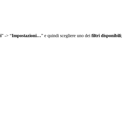
i
” -> “
Impostazioni…
” e quindi scegliere uno dei
filtri disponibili
;