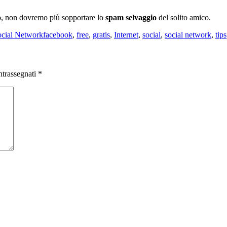
, non dovremo più sopportare lo
spam selvaggio
del solito amico.
Tag
ocial Network
facebook
,
free
,
gratis
,
Internet
,
social
,
social network
,
tips
ntrassegnati
*