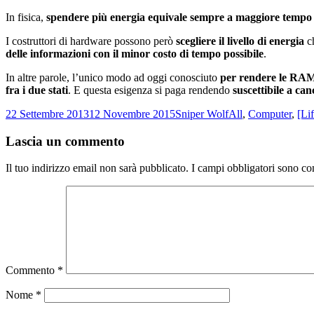
In fisica,
spendere più energia equivale sempre a maggiore tempo
I costruttori di hardware possono però
scegliere il livello di energia
ch
delle informazioni con il minor costo di tempo possibile
.
In altre parole, l’unico modo ad oggi conosciuto
per rendere le RAM
fra i due stati
. E questa esigenza si paga rendendo
suscettibile a can
Scritto
Autore
Categorie
22 Settembre 2013
12 Novembre 2015
Sniper Wolf
All
,
Computer
,
[Li
il
Lascia un commento
Il tuo indirizzo email non sarà pubblicato.
I campi obbligatori sono co
Commento
*
Nome
*