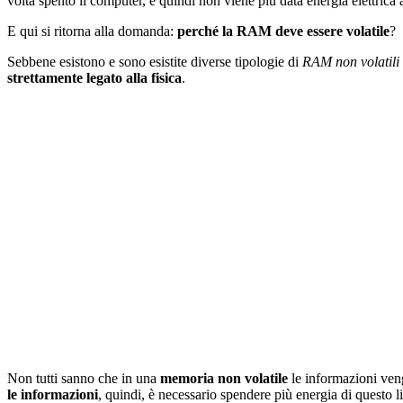
volta spento il computer, e quindi non viene più data energia elettrica
E qui si ritorna alla domanda:
perché la RAM deve essere volatile
?
Sebbene esistono e sono esistite diverse tipologie di
RAM non volatili
strettamente legato alla fisica
.
Non tutti sanno che in una
memoria non volatile
le informazioni veng
le informazioni
, quindi, è necessario spendere più energia di questo li