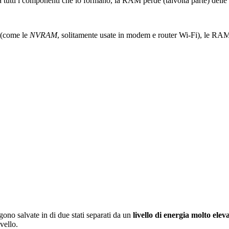
 a tutti i componenti che lo formano, la RAM perde (talvolta parte) delle
(come le
NVRAM
, solitamente usate in modem e router Wi-Fi), le RAM
ono salvate in di due stati separati da un
livello di energia molto ele
vello.