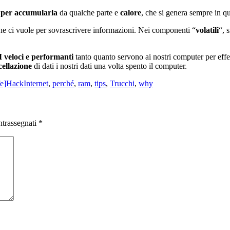
 per accumularla
da qualche parte e
calore
, che si genera sempre in qu
e ci vuole per sovrascrivere informazioni. Nei componenti “
volatili
“, 
 veloci e performanti
tanto quanto servono ai nostri computer per effe
cellazione
di dati i nostri dati una volta spento il computer.
Tag
fe]Hack
Internet
,
perché
,
ram
,
tips
,
Trucchi
,
why
ntrassegnati
*