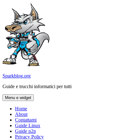
Vai
al
contenuto
Sparkblog.org
Guide e trucchi informatici per tutti
Menu e widget
Home
About
Contattami
Guide Linux
Guide p2p
Privacy Policy