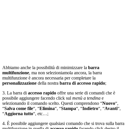
Abbiamo anche la possibilità di minimizzare la
barra
multifunzione
, ma non selezioniamola ancora, la barra
multifunzione è ancora necessaria per completare la
personalizzazione
della nostra
barra di accesso rapido
;
3. La barra di
accesso rapido
offre una serie di comandi che è
possibile aggiungere facendo click sul
menù a tendina
e
selezionando il comando scelto. Questi comprendono “
Nuovo
“,
“
Salva come file
“, “
Elimina
“, “
Stampa
“, “
Indietro
“, “
Avanti
“,
“
Aggiorna tutto
“, etc…;
4. È possibile aggiungere qualsiasi comando che si trova sulla barra
multifunzione in quella di
accesso rapido
facendo click destro il