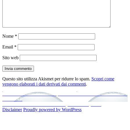
Nome
*
Email
*
Sito web
Questo sito utilizza Akismet per ridurre lo spam.
Scopri come
vengono elaborati i dati derivati dai commenti
.
Navigazione
Articolo
Precedente
Come rinominare più file in una volta sola con Windows
precedente:
7/Vista/XP
articoli
Articolo
Successivo
Come ottenere codici QR di un bit.ly Link
successivo:
Disclaimer
Proudly powered by WordPress