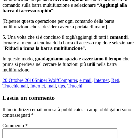
comando sulla barra multifunzione e selezionare “
Aggiungi alla
barra di accesso rapido
“;
[Ripetere questa operazione per ogni comando della barra
multifunzione che si desidera avere a portata di mano]
5. Una volta che si è concluso il togli/aggiungi di tutti i
comandi
,
tornare al menu a tendina della barra di accesso rapido e selezionare
“
Riduci a icona la barra multifunzione
“.
In questo modo,
guadagniamo spazio
e
azzeriamo
il
tempo
che
prima si perdeva nel cercare le funzioni più
utili
nella barra
multifunzione.
Scritto
Autore
Categorie
20 Ottobre 2010
Sniper Wolf
Computer
,
e-mail
,
Internet
,
Reti
,
il
Tag
Trucchi
email
,
Internet
,
mail
,
tips
,
Trucchi
Lascia un commento
Il tuo indirizzo email non sarà pubblicato.
I campi obbligatori sono
contrassegnati
*
Commento
*