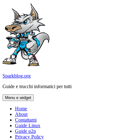
Vai
al
contenuto
Sparkblog.org
Guide e trucchi informatici per tutti
Menu e widget
Home
About
Contattami
Guide Linux
Guide p2p
Privacy Policy