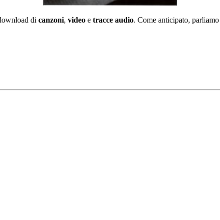
l download di
canzoni
,
video
e
tracce audio
. Come anticipato, parliamo 