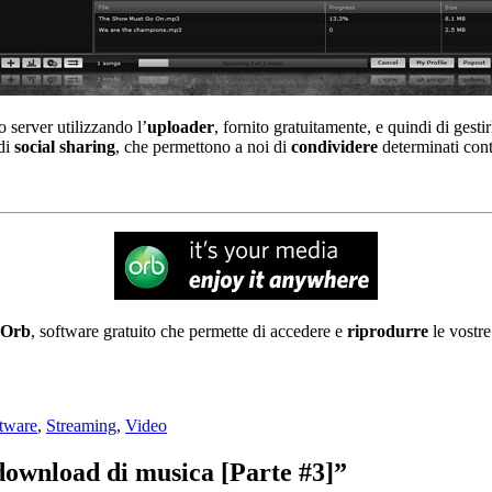
o server utilizzando l’
uploader
, fornito gratuitamente, e quindi di gestir
 di
social sharing
, che permettono a noi di
condividere
determinati con
Orb
, software gratuito che permette di accedere e
riprodurre
le vostr
tware
,
Streaming
,
Video
 download di musica [Parte #3]”