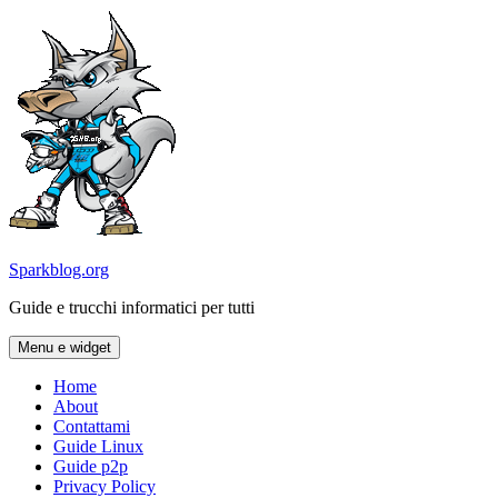
Vai
al
contenuto
Sparkblog.org
Guide e trucchi informatici per tutti
Menu e widget
Home
About
Contattami
Guide Linux
Guide p2p
Privacy Policy