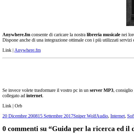
Anywhere.fm
consente di caricare la nostra
libreria musicale
nei lor
Dispone anche di una integrazione ottimale con i più utilizzati servizi
Link |
Anywhere.fm
Se invece volete trasformare il vostro pc in un
server MP3
, consiglio
collegato ad
internet
.
Link | Orb
Scritto
Autore
Categorie
20 Dicembre 2008
15 Settembre 2017
Sniper Wolf
Audio
,
Internet
,
Sof
il
0 commenti su “Guida per la ricerca ed il