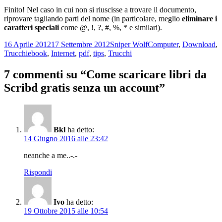
Finito! Nel caso in cui non si riuscisse a trovare il documento,
riprovare tagliando parti del nome (in particolare, meglio
eliminare i
caratteri speciali
come @, !, ?, #, %, * e similari).
Scritto
Autore
Categorie
16 Aprile 2012
17 Settembre 2012
Sniper Wolf
Computer
,
Download
,
il
Tag
Trucchi
ebook
,
Internet
,
pdf
,
tips
,
Trucchi
7 commenti su “Come scaricare libri da
Scribd gratis senza un account”
Bkl
ha detto:
14 Giugno 2016 alle 23:42
neanche a me..-.-
Rispondi
Ivo
ha detto:
19 Ottobre 2015 alle 10:54