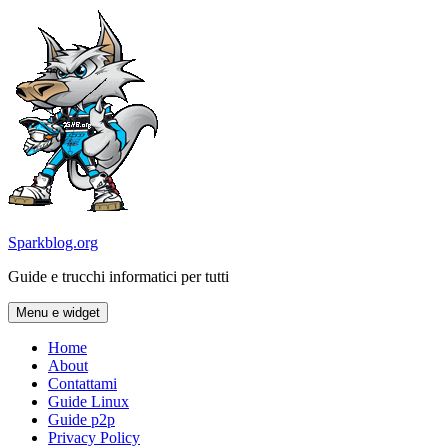
Vai
al
contenuto
Sparkblog.org
Guide e trucchi informatici per tutti
Menu e widget
Home
About
Contattami
Guide Linux
Guide p2p
Privacy Policy