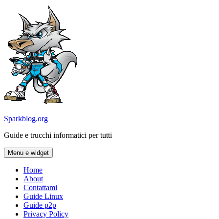
Vai
al
contenuto
Sparkblog.org
Guide e trucchi informatici per tutti
Menu e widget
Home
About
Contattami
Guide Linux
Guide p2p
Privacy Policy