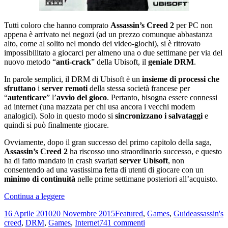
Tutti coloro che hanno comprato
Assassin’s Creed 2
per PC non
appena è arrivato nei negozi (ad un prezzo comunque abbastanza
alto, come al solito nel mondo dei video-giochi), si è ritrovato
impossibilitato a giocarci per almeno una o due settimane per via del
nuovo metodo “
anti-crack
” della Ubisoft, il
geniale DRM
.
In parole semplici, il DRM di Ubisoft è un
insieme di processi che
sfruttano
i
server remoti
della stessa società francese per
“
autenticare
” l’
avvio del gioco
. Pertanto, bisogna essere connessi
ad internet (una mazzata per chi usa ancora i vecchi modem
analogici). Solo in questo modo si
sincronizzano i salvataggi
e
quindi si può finalmente giocare.
Ovviamente, dopo il gran successo del primo capitolo della saga,
Assassin’s Creed 2
ha riscosso uno straordinario successo, e questo
ha di fatto mandato in crash svariati
server Ubisoft
, non
consentendo ad una vastissima fetta di utenti di giocare con un
minimo di continuità
nelle prime settimane posteriori all’acquisto.
Crack
Continua a leggere
Assassin’s
Scritto
Categorie
Tag
16 Aprile 2010
20 Novembre 2015
Featured
,
Games
,
Guide
assassin's
Creed
il
su
creed
,
DRM
,
Games
,
Internet
741 commenti
2: