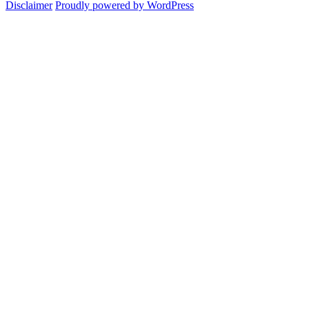
Crack
Disclaimer
Proudly powered by WordPress
La
Assassin’s
guida
Creed
definitiva!
2:
La
guida
definitiva!