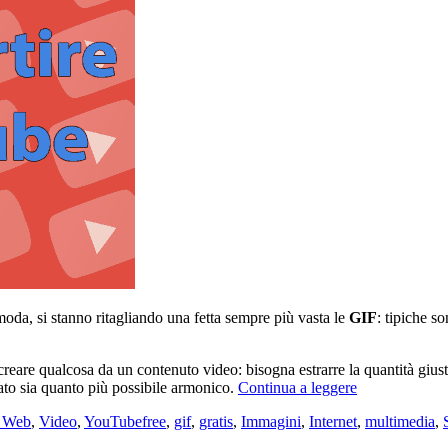
moda, si stanno ritagliando una fetta sempre più vasta le
GIF
: tipiche s
eare qualcosa da un contenuto video: bisogna estrarre la quantità giusta
Come
ltato sia quanto più possibile armonico.
Continua a leggere
convertire
Tag
i Web
,
Video
,
YouTube
free
,
gif
,
gratis
,
Immagini
,
Internet
,
multimedia
,
video
YouTube