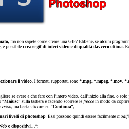
imato
, ma non sapete come creare una GIF? Ebbene, se alcuni programmi s
e, è possibile
creare gif di interi video e di qualità davvero ottima
. E
lezionare il video
. I formati supportati sono
*.mpg
,
*.mpeg
,
*.mov
,
*.
iere se avere a che fare con l’intero video, dall’inizio alla fine, o solo 
o “
Maiusc
” sulla tastiera e facendo scorrere le
frecce
in modo da coprire 
 avviso, ma basta cliccare su “
Continua
“;
nari livelli di photoshop
. Essi possono quindi essere facilmente
modifi
Web e dispositivi…
“;