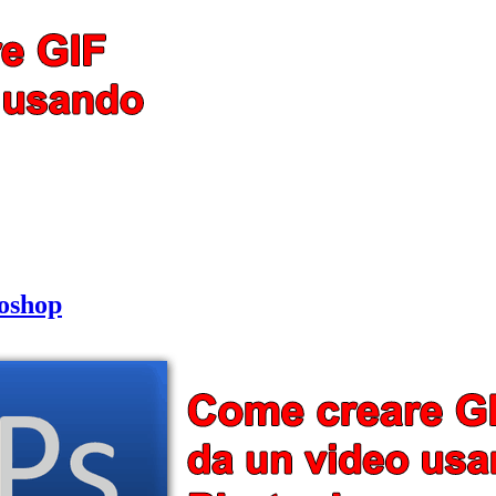
in
GIF
oshop