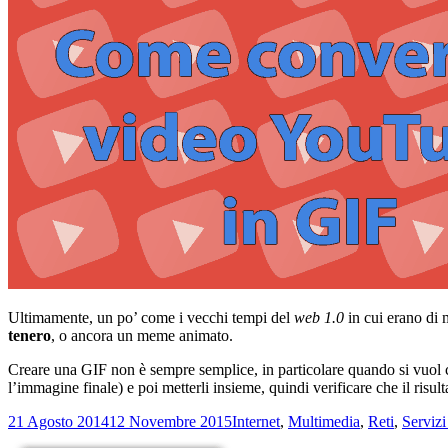
Ultimamente, un po’ come i vecchi tempi del
web 1.0
in cui erano di 
tenero
, o ancora un meme animato.
Creare una GIF non è sempre semplice, in particolare quando si vuol cr
l’immagine finale) e poi metterli insieme, quindi verificare che il risu
Scritto
Categorie
21 Agosto 2014
12 Novembre 2015
Internet
,
Multimedia
,
Reti
,
Serviz
il