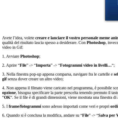
Avete l’idea, volete
creare e lanciare il vostro personale meme an
qualità del risultato lascia spesso a desiderare. Con
Photoshop
, invec
video in Gif:
1. Avviare
Photoshop
;
2. Aprire “
File
” -> “
Importa
” -> “
Fotogrammi video in livelli…
“;
3. Nella finestra pop-up appena comparsa, navigare fra le cartelle e
se
gif
senza dover creare un altro video;
4. Non appena il filmato viene caricato nel programma, è possibile scegl
opzione
, bisogna specificare la parte prescelta tenendo premuto il tast
“
OK
“. Se il file è di grandi dimensioni, viene mostrata una finestra di
5. I
frame/fotogrammi
sono adesso importati come veri e propri
ordi
6. Quando si è conclusa la modifica, andare su “
File
” -> “
Salva per 