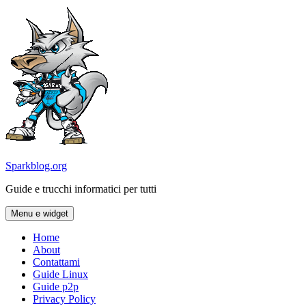
Vai
al
contenuto
Sparkblog.org
Guide e trucchi informatici per tutti
Menu e widget
Home
About
Contattami
Guide Linux
Guide p2p
Privacy Policy