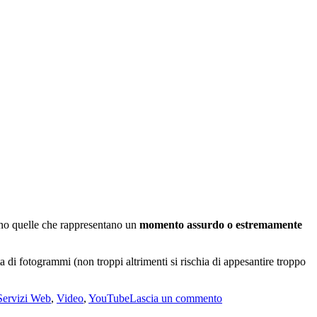
ono quelle che rappresentano un
momento assurdo o estremamente
 di fotogrammi (non troppi altrimenti si rischia di appesantire troppo
su
Servizi Web
,
Video
,
YouTube
Lascia un commento
Come