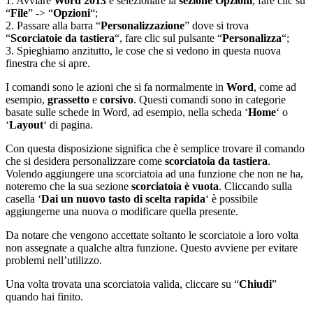
1. Avviare
Word 2013
e selezionare la
sezione Opzioni
, fare clic su
“
File
” -> “
Opzioni
“;
2. Passare alla barra “
Personalizzazione
” dove si trova
“
Scorciatoie da tastiera
“, fare clic sul pulsante “
Personalizza
“;
3. Spieghiamo anzitutto, le cose che si vedono in questa nuova
finestra che si apre.
I comandi sono le azioni che si fa normalmente in
Word
, come ad
esempio,
grassetto
e
corsivo
. Questi comandi sono in categorie
basate sulle schede in Word, ad esempio, nella scheda ‘
Home
‘ o
‘
Layout
‘ di pagina.
Con questa disposizione significa che è semplice trovare il comando
che si desidera personalizzare come
scorciatoia da tastiera
.
Volendo aggiungere una scorciatoia ad una funzione che non ne ha,
noteremo che la sua sezione
scorciatoia è vuota
. Cliccando sulla
casella ‘
Dai un nuovo tasto di scelta rapida
‘ è possibile
aggiungerne una nuova o modificare quella presente.
Da notare che vengono accettate soltanto le scorciatoie a loro volta
non assegnate a qualche altra funzione. Questo avviene per evitare
problemi nell’utilizzo.
Una volta trovata una scorciatoia valida, cliccare su “
Chiudi
”
quando hai finito.