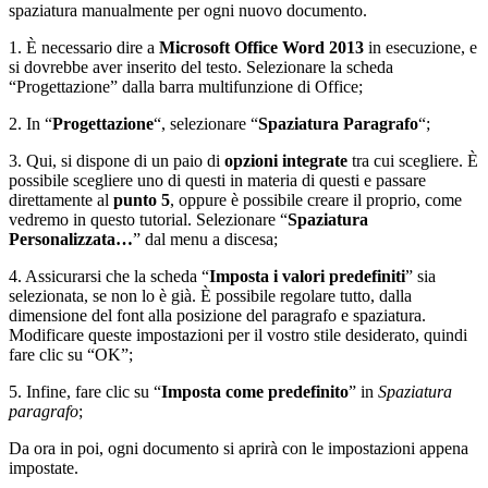
spaziatura manualmente per ogni nuovo documento.
1. È necessario dire a
Microsoft Office Word 2013
in esecuzione, e
si dovrebbe aver inserito del testo. Selezionare la scheda
“Progettazione” dalla barra multifunzione di Office;
2. In “
Progettazione
“, selezionare “
Spaziatura Paragrafo
“;
3. Qui, si dispone di un paio di
opzioni integrate
tra cui scegliere. È
possibile scegliere uno di questi in materia di questi e passare
direttamente al
punto 5
, oppure è possibile creare il proprio, come
vedremo in questo tutorial. Selezionare “
Spaziatura
Personalizzata…
” dal menu a discesa;
4. Assicurarsi che la scheda “
Imposta i valori predefiniti
” sia
selezionata, se non lo è già. È possibile regolare tutto, dalla
dimensione del font alla posizione del paragrafo e spaziatura.
Modificare queste impostazioni per il vostro stile desiderato, quindi
fare clic su “OK”;
5. Infine, fare clic su “
Imposta come predefinito
” in
Spaziatura
paragrafo
;
Da ora in poi, ogni documento si aprirà con le impostazioni appena
impostate.