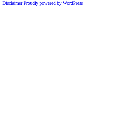
creare
Disclaimer
Proudly powered by WordPress
degli
scorciatoie
articoli
personalizzate
in
Office
2013