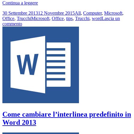
Come
Continua a leggere
evitare
Scritto
Categorie
30 Settembre 2013
12 Novembre 2015
All
,
Computer
,
Microsoft
,
che
il
Tag
Office
,
Trucchi
Microsoft
,
Office
,
tips
,
Trucchi
,
word
Lascia un
le
su
commento
immagini
Come
incollate
evitare
appaiano
che
in
le
mezzo
immagini
al
incollate
testo
appaiano
in
in
Word
mezzo
2013
al
testo
in
Word
2013
Come cambiare l’interlinea predefinito in
Word 2013