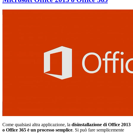
Come qualsiasi altra applicazione, la
disinstallazione di Office 2013
o Office 365 è un processo semplice
. Si può fare semplicemente