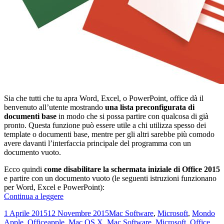
Sia che tutti che tu apra Word, Excel, o PowerPoint, office dà il
benvenuto all’utente mostrando
una lista preconfigurata di
documenti base
in modo che si possa partire con qualcosa di già
pronto. Questa funzione può essere utile a chi utilizza spesso dei
template o documenti base, mentre per gli altri sarebbe più comodo
avere davanti l’interfaccia principale del programma con un
documento vuoto.
Ecco quindi
come disabilitare la schermata iniziale di Office 2015
e partire con un documento vuoto (le seguenti istruzioni funzionano
per Word, Excel e PowerPoint):
Come
Continua a leggere
disabilitare
Scritto
Categorie
1 Aprile 2015
12 Novembre 2015
Mac Software
,
Microsoft
,
Mondo
la
il
Tag
Apple
,
Office
apple
,
Mac OS X
,
Mac Software
,
Microsoft
,
Office
,
schermata