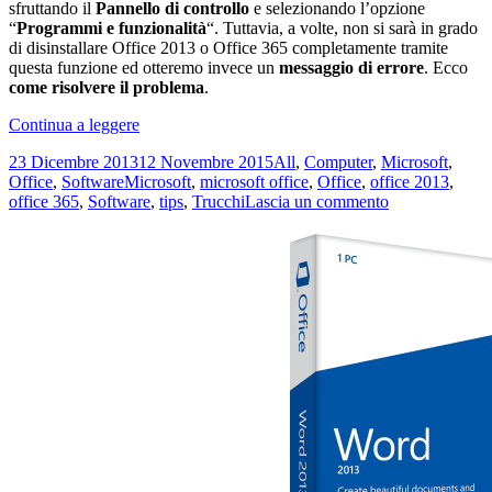
sfruttando il
Pannello di controllo
e selezionando l’opzione
“
Programmi e funzionalità
“. Tuttavia, a volte, non si sarà in grado
di disinstallare Office 2013 o Office 365 completamente tramite
questa funzione ed otteremo invece un
messaggio di errore
. Ecco
come risolvere il problema
.
Come
Continua a leggere
disinstallare
Scritto
Categorie
23 Dicembre 2013
12 Novembre 2015
All
,
Computer
,
Microsoft
,
completamente
il
Tag
Office
,
Software
Microsoft
,
microsoft office
,
Office
,
office 2013
,
Microsoft
su
office 365
,
Software
,
tips
,
Trucchi
Lascia un commento
Office
Come
2013
disinstallare
o
completamente
Office
Microsoft
365
Office
2013
o
Office
365