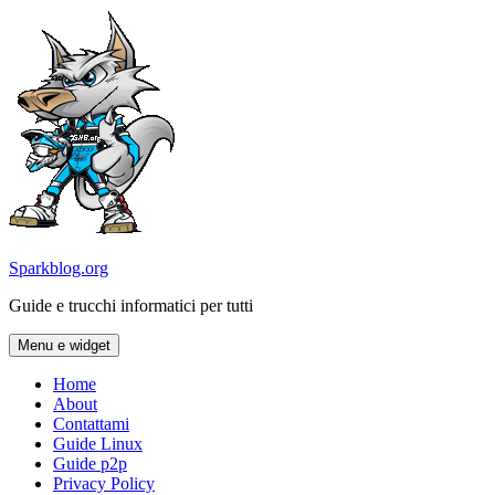
Vai
al
contenuto
Sparkblog.org
Guide e trucchi informatici per tutti
Menu e widget
Home
About
Contattami
Guide Linux
Guide p2p
Privacy Policy