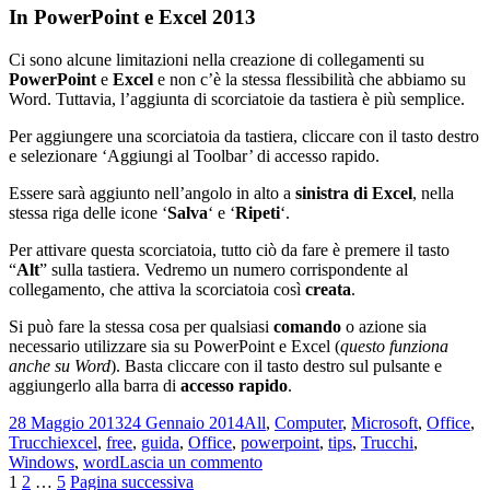
In PowerPoint e Excel 2013
Ci sono alcune limitazioni nella creazione di collegamenti su
PowerPoint
e
Excel
e non c’è la stessa flessibilità che abbiamo su
Word. Tuttavia, l’aggiunta di scorciatoie da tastiera è più semplice.
Per aggiungere una scorciatoia da tastiera, cliccare con il tasto destro
e selezionare ‘Aggiungi al Toolbar’ di accesso rapido.
Essere sarà aggiunto nell’angolo in alto a
sinistra di Excel
, nella
stessa riga delle icone ‘
Salva
‘ e ‘
Ripeti
‘.
Per attivare questa scorciatoia, tutto ciò da fare è premere il tasto
“
Alt
” sulla tastiera. Vedremo un numero corrispondente al
collegamento, che attiva la scorciatoia così
creata
.
Si può fare la stessa cosa per qualsiasi
comando
o azione sia
necessario utilizzare sia su PowerPoint e Excel (
questo funziona
anche su Word
). Basta cliccare con il tasto destro sul pulsante e
aggiungerlo alla barra di
accesso rapido
.
Scritto
Categorie
28 Maggio 2013
24 Gennaio 2014
All
,
Computer
,
Microsoft
,
Office
,
il
Tag
Trucchi
excel
,
free
,
guida
,
Office
,
powerpoint
,
tips
,
Trucchi
,
su
Windows
,
word
Lascia un commento
Paginazione
Pagina
Pagina
Pagina
Come
1
2
…
5
Pagina successiva