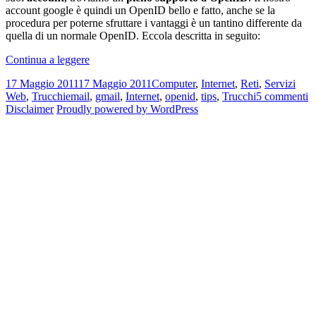
account google è quindi un OpenID bello e fatto, anche se la
procedura per poterne sfruttare i vantaggi è un tantino differente da
quella di un normale OpenID. Eccola descritta in seguito:
Come
Continua a leggere
usare
Scritto
Categorie
17 Maggio 2011
17 Maggio 2011
Computer
,
Internet
,
Reti
,
Servizi
GMail
il
Tag
s
Web
,
Trucchi
email
,
gmail
,
Internet
,
openid
,
tips
,
Trucchi
5 commenti
(Google
C
Disclaimer
Proudly powered by WordPress
Account)
u
come
G
OpenID
(
e
A
vivere
c
felici
O
e
v
fe