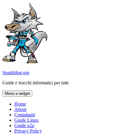
Vai
al
contenuto
Sparkblog.org
Guide e trucchi informatici per tutti
Menu e widget
Home
About
Contattami
Guide Linux
Guide p2p
Privacy Policy