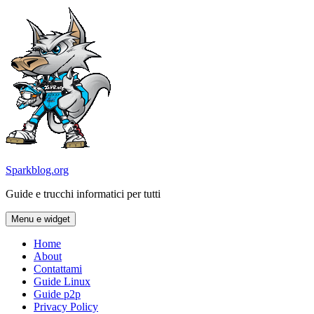
Vai
al
contenuto
Sparkblog.org
Guide e trucchi informatici per tutti
Menu e widget
Home
About
Contattami
Guide Linux
Guide p2p
Privacy Policy