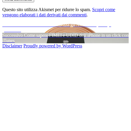
Questo sito utilizza Akismet per ridurre lo spam.
Scopri come
vengono elaborati i dati derivati dai commenti
.
Navigazione
Articolo
Precedente
Come misurano l’altezza gli Americani (USA)?
precedente:
[LifeHack]
articoli
Articolo
Successivo
Come sapere l’IMEI e UDID dell’iPhone in un click con
successivo:
iTunes
Disclaimer
Proudly powered by WordPress