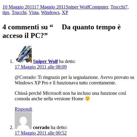
Scritto
Autore
Categorie
Tag
10 Maggio 2011
17 Maggio 2011
Sniper Wolf
Computer
,
Trucchi
7
,
il
tips
,
Trucchi
,
Vista
,
Windows
,
XP
4 commenti su “ Da quanto tempo è
acceso il PC?”
Sniper Wolf
ha detto:
17 Maggio 2011 alle 08:09
@Corrado: Ti ringrazio per la segnalazione. Avevo provato su
Windows XP Pro e lì funzionava tutto correttamente.
Chissà perché Microsoft non ha incluso una funzione così
comoda anche nella versione Home
Rispondi
corrado
ha detto:
17 Maggio 2011 alle 00:52