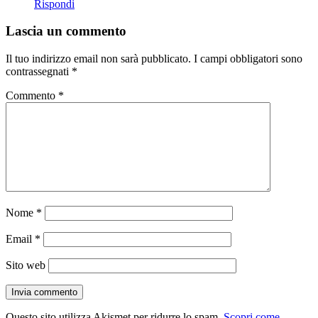
Rispondi
Lascia un commento
Il tuo indirizzo email non sarà pubblicato.
I campi obbligatori sono
contrassegnati
*
Commento
*
Nome
*
Email
*
Sito web
Questo sito utilizza Akismet per ridurre lo spam.
Scopri come