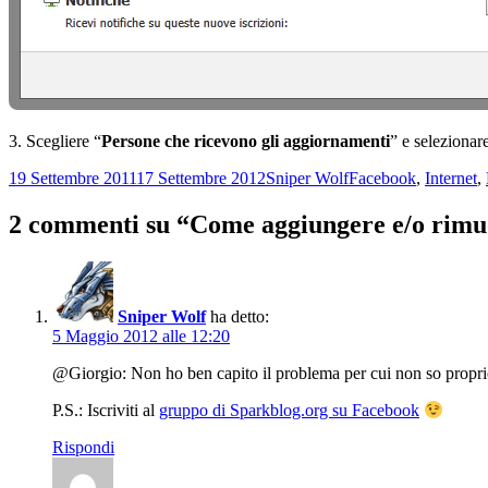
3. Scegliere “
Persone che ricevono gli aggiornamenti
” e selezionar
Scritto
Autore
Categorie
19 Settembre 2011
17 Settembre 2012
Sniper Wolf
Facebook
,
Internet
,
il
2 commenti su “Come aggiungere e/o rimuo
Sniper Wolf
ha detto:
5 Maggio 2012 alle 12:20
@Giorgio: Non ho ben capito il problema per cui non so proprio
P.S.: Iscriviti al
gruppo di Sparkblog.org su Facebook
Rispondi