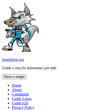
Vai
al
contenuto
Sparkblog.org
Guide e trucchi informatici per tutti
Menu e widget
Home
About
Contattami
Guide Linux
Guide p2p
Privacy Policy