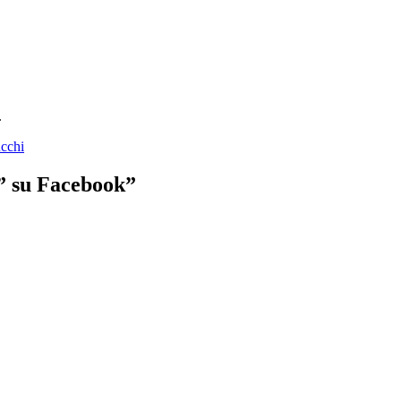
.
cchi
i” su Facebook”