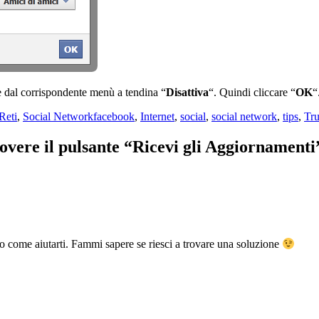
e dal corrispondente menù a tendina “
Disattiva
“. Quindi cliccare “
OK
“
Tag
Reti
,
Social Network
facebook
,
Internet
,
social
,
social network
,
tips
,
Tru
vere il pulsante “Ricevi gli Aggiornament
 come aiutarti. Fammi sapere se riesci a trovare una soluzione