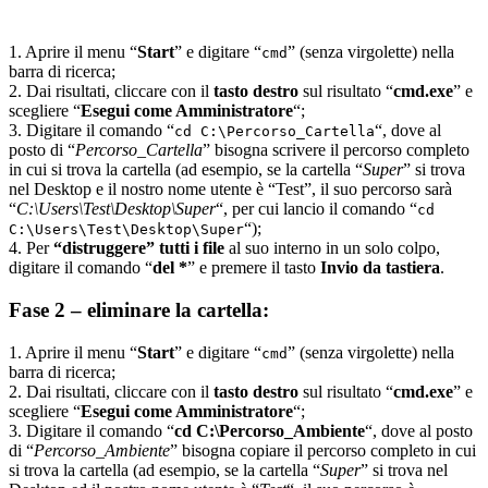
1. Aprire il menu “
Start
” e digitare “
” (senza virgolette) nella
cmd
barra di ricerca;
2. Dai risultati, cliccare con il
tasto destro
sul risultato “
cmd.exe
” e
scegliere “
Esegui come Amministratore
“;
3. Digitare il comando “
“, dove al
cd C:\Percorso_Cartella
posto di “
Percorso_Cartella
” bisogna scrivere il percorso completo
in cui si trova la cartella (ad esempio, se la cartella “
Super
” si trova
nel Desktop e il nostro nome utente è “Test”, il suo percorso sarà
“
C:\Users\Test\Desktop\Super
“, per cui lancio il comando “
cd
“);
C:\Users\Test\Desktop\Super
4. Per
“distruggere” tutti i file
al suo interno in un solo colpo,
digitare il comando “
del *
” e premere il tasto
Invio da tastiera
.
Fase 2 – eliminare la cartella:
1. Aprire il menu “
Start
” e digitare “
” (senza virgolette) nella
cmd
barra di ricerca;
2. Dai risultati, cliccare con il
tasto destro
sul risultato “
cmd.exe
” e
scegliere “
Esegui come Amministratore
“;
3. Digitare il comando “
cd C:\Percorso_Ambiente
“, dove al posto
di “
Percorso_Ambiente
” bisogna copiare il percorso completo in cui
si trova la cartella (ad esempio, se la cartella “
Super
” si trova nel