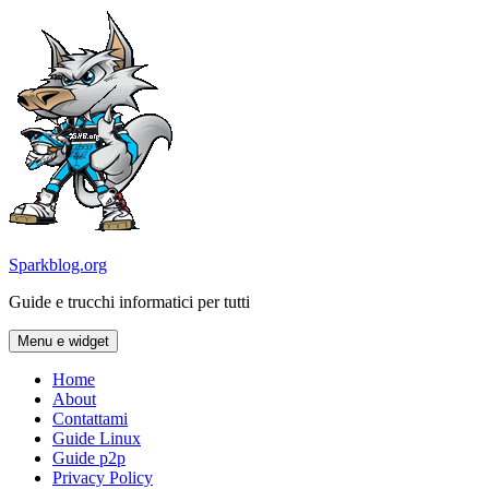
Vai
al
contenuto
Sparkblog.org
Guide e trucchi informatici per tutti
Menu e widget
Home
About
Contattami
Guide Linux
Guide p2p
Privacy Policy