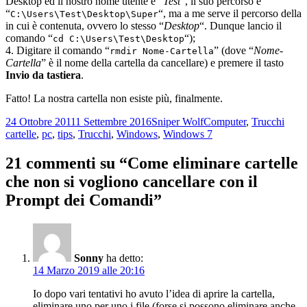
Desktop ed il nostro nome utente è “
Test
“, il suo percorso è
“
“, ma a me serve il percorso della
C:\Users\Test\Desktop\Super
in cui è contenuta, ovvero lo stesso “
Desktop
“. Dunque lancio il
comando “
“);
cd C:\Users\Test\Desktop
4. Digitare il comando “
” (dove “
Nome-
rmdir Nome-Cartella
Cartella
” è il nome della cartella da cancellare) e premere il tasto
Invio da tastiera
.
Fatto! La nostra cartella non esiste più, finalmente.
Scritto
Autore
Categorie
Tag
24 Ottobre 2011
1 Settembre 2016
Sniper Wolf
Computer
,
Trucchi
il
cartelle
,
pc
,
tips
,
Trucchi
,
Windows
,
Windows 7
21 commenti su “Come eliminare cartelle
che non si vogliono cancellare con il
Prompt dei Comandi”
Sonny
ha detto:
14 Marzo 2019 alle 20:16
Io dopo vari tentativi ho avuto l’idea di aprire la cartella,
eliminare uno per uno i file (forse si possono eliminare anche