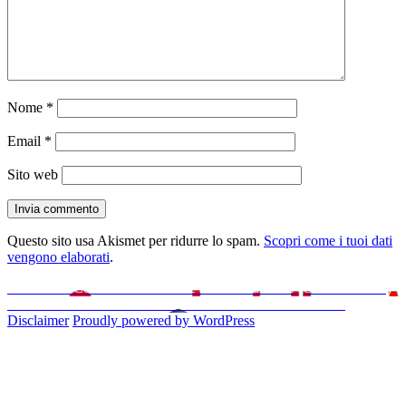
Nome
*
Email
*
Sito web
Questo sito usa Akismet per ridurre lo spam.
Scopri come i tuoi dati
vengono elaborati
.
Navigazione
Articolo
Precedente
Come installare Wine su Ubuntu 11.10 (Oneiric Ocelot)
precedente:
Articolo
Successivo
Come installare l’Extension Pack in VirtualBox
articoli
successivo:
Disclaimer
Proudly powered by WordPress