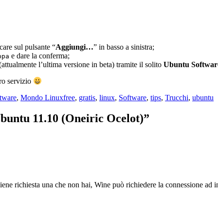
ccare sul pulsante “
Aggiungi…
” in basso a sinistra;
e dare la conferma;
ppa
attualmente l’ultima versione in beta) tramite il solito
Ubuntu Softwar
tro servizio
Tag
tware
,
Mondo Linux
free
,
gratis
,
linux
,
Software
,
tips
,
Trucchi
,
ubuntu
buntu 11.10 (Oneiric Ocelot)”
iene richiesta una che non hai, Wine può richiedere la connessione ad in