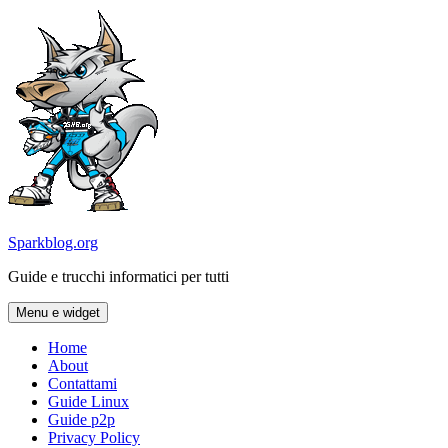
Vai
al
contenuto
Sparkblog.org
Guide e trucchi informatici per tutti
Menu e widget
Home
About
Contattami
Guide Linux
Guide p2p
Privacy Policy