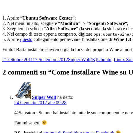
1. Aprire “
Ubuntu Software Center
“;
2. Nel menù in alto, scegliere “
Modifica
” -> “
Sorgenti Software
“;
3. Scegliere la scheda “
Altro Software
” (la seconda da sinistra) e cli
4. Nel campo di testo appena comparso, digitare
ppa:ubuntu-wine/
5. Aprire
questo
collegamento per avviare l’installazione di
Wine 1.3
(
Finito! Basta installare e avremo già la forza del progetto Wine al nos
Scritto
Autore
Categorie
21 Ottobre 2011
17 Settembre 2012
Sniper Wolf
(K)Ubuntu
,
Linux Sof
il
2 commenti su “Come installare Wine su U
Sniper Wolf
ha detto:
24 Gennaio 2012 alle 09:28
@Salvatore: Se non hai installato tutte le sue componenti e ne v
Fammi sapere