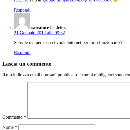
P.S.: Iscriviti al
gruppo di Sparkblog.org su Facebook
Rispondi
salvatore
ha detto:
21 Gennaio 2012 alle 09:32
Scusate ma per caso ci vuole internet per farlo funzionare??
Rispondi
Lascia un commento
Il tuo indirizzo email non sarà pubblicato.
I campi obbligatori sono co
Commento
*
Nome
*