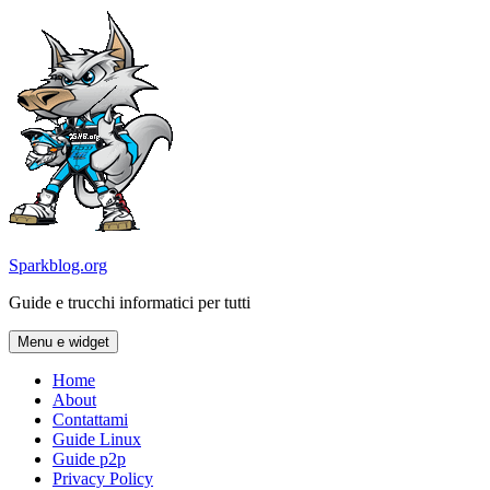
Vai
al
contenuto
Sparkblog.org
Guide e trucchi informatici per tutti
Menu e widget
Home
About
Contattami
Guide Linux
Guide p2p
Privacy Policy