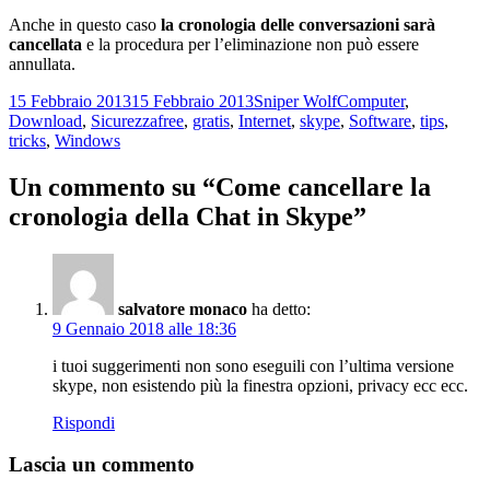
Anche in questo caso
la cronologia delle conversazioni sarà
cancellata
e la procedura per l’eliminazione non può essere
annullata.
Scritto
Autore
Categorie
15 Febbraio 2013
15 Febbraio 2013
Sniper Wolf
Computer
,
il
Tag
Download
,
Sicurezza
free
,
gratis
,
Internet
,
skype
,
Software
,
tips
,
tricks
,
Windows
Un commento su “Come cancellare la
cronologia della Chat in Skype”
salvatore monaco
ha detto:
9 Gennaio 2018 alle 18:36
i tuoi suggerimenti non sono eseguili con l’ultima versione
skype, non esistendo più la finestra opzioni, privacy ecc ecc.
Rispondi
Lascia un commento