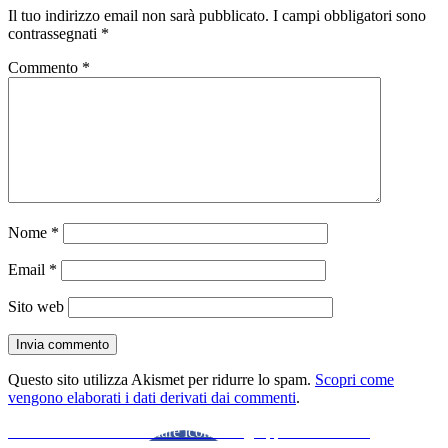
Il tuo indirizzo email non sarà pubblicato.
I campi obbligatori sono
contrassegnati
*
Commento
*
Nome
*
Email
*
Sito web
Questo sito utilizza Akismet per ridurre lo spam.
Scopri come
vengono elaborati i dati derivati dai commenti
.
Navigazione
Articolo
Precedente
Come cambiare icona dei gruppi su Facebook