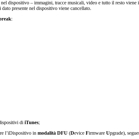
nel dispositivo – immagini, tracce musicali, video e tutto il resto vien
dato presente nel dispositivo viene cancellato.
lbreak
:
ispositivi di
iTunes
;
re l’iDispositivo in
modalità DFU
(
D
evice
F
irmware
U
pgrade), segue