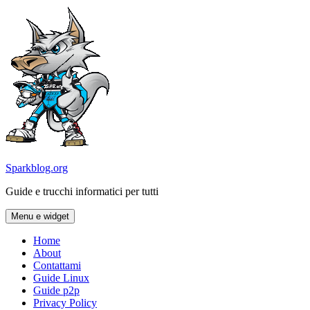
Vai
al
contenuto
Sparkblog.org
Guide e trucchi informatici per tutti
Menu e widget
Home
About
Contattami
Guide Linux
Guide p2p
Privacy Policy