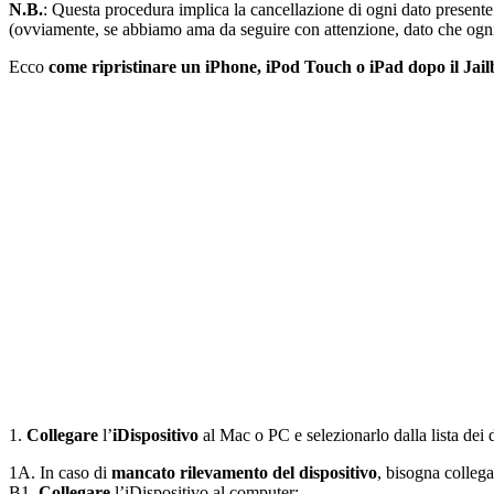
N.B.
: Questa procedura implica la cancellazione di ogni dato presente 
(ovviamente, se abbiamo ama da seguire con attenzione, dato che ogni 
Ecco
come ripristinare un iPhone, iPod Touch o iPad dopo il Jai
1.
Collegare
l’
iDispositivo
al Mac o PC e selezionarlo dalla lista dei d
1A. In caso di
mancato rilevamento del dispositivo
, bisogna collega
B1.
Collegare
l’iDispositivo al computer;