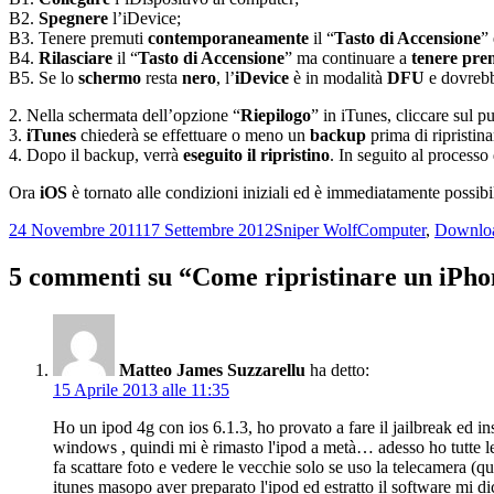
B2.
Spegnere
l’iDevice;
B3. Tenere premuti
contemporaneamente
il “
Tasto di Accensione
” 
B4.
Rilasciare
il “
Tasto di Accensione
” ma continuare a
tenere pre
B5. Se lo
schermo
resta
nero
, l’
iDevice
è in modalità
DFU
e dovrebb
2. Nella schermata dell’opzione “
Riepilogo
” in iTunes, cliccare sul p
3.
iTunes
chiederà se effettuare o meno un
backup
prima di ripristin
4. Dopo il backup, verrà
eseguito il ripristino
. In seguito al processo 
Ora
iOS
è tornato alle condizioni iniziali ed è immediatamente possib
Scritto
Autore
Categorie
24 Novembre 2011
17 Settembre 2012
Sniper Wolf
Computer
,
Downlo
il
5 commenti su “Come ripristinare un iPhon
Matteo James Suzzarellu
ha detto:
15 Aprile 2013 alle 11:35
Ho un ipod 4g con ios 6.1.3, ho provato a fare il jailbreak ed in
windows , quindi mi è rimasto l'ipod a metà… adesso ho tutte le 
fa scattare foto e vedere le vecchie solo se uso la telecamera (q
itunes masopo aver preparato l'ipod ed estratto il software mi dic