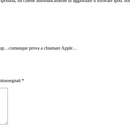
ripristina, mi chiede automaticamente di aggiornare il software ipod. n
backup…comunque prova a chiamare Apple…
ntrassegnati
*