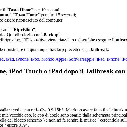
e il “
Tasto Home
” per 10 secondi;
muto
il “
Tasto Home
” per altri 15 secondi;
e essere riconosciuto dal computer;
ulsante “
Ripristina
”;
arlo. Quindi selezionare “
Backup
”;
di ripristino, l’iDispositivo viene riavviato e dovrebbe eseguire l’
attiva
ile ripristinare un qualunque
backup
precedente al
Jailbreak
.
Tag
ad
,
iPad
,
iPhone
,
iPod
,
Mondo Apple
,
Software
apple
,
iPad
,
iPhone
,
iP
e, iPod Touch o iPad dopo il Jailbreak con
stallare cydia con redsn0w 0.9.15b3. Ma dopo avere fatto il jale break non
mie vecchie app, le app di apple sono sparite dalla schermata principale
uella del blocco schermo ) e non mi fa sentire la musica ( cercandola sull
e '' errore 3194.