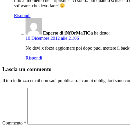
fino al momento del “ripristina” ci sono.. poi quando schiaccio 
software. che devo fare?
Rispondi
Esperto di iNfOrMaTiCa
ha detto:
10 Dicembre 2012 alle 21:06
No devi x forza aggiornare poi dopo puoi mettere il 
Rispondi
Lascia un commento
Il tuo indirizzo email non sarà pubblicato.
I campi obbligatori sono co
Commento
*