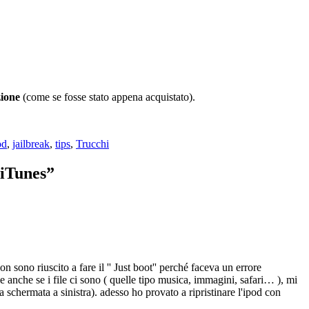
zione
(come se fosse stato appena acquistato).
od
,
jailbreak
,
tips
,
Trucchi
 iTunes”
 sono riuscito a fare il '' Just boot'' perché faceva un errore
 anche se i file ci sono ( quelle tipo musica, immagini, safari… ), mi
a schermata a sinistra). adesso ho provato a ripristinare l'ipod con