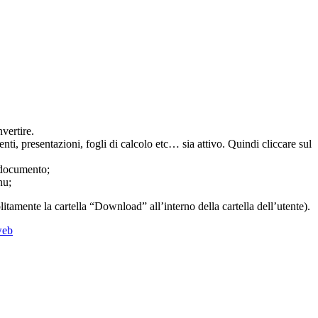
vertire.
nti, presentazioni, fogli di calcolo etc… sia attivo. Quindi cliccare sul
o documento;
nu;
itamente la cartella “Download” all’interno della cartella dell’utente).
eb