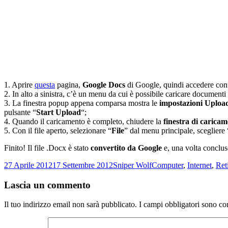
1. Aprire
questa
pagina,
Google Docs
di Google, quindi accedere con
2. In alto a sinistra, c’è un menu da cui è possibile caricare documenti 
3. La finestra popup appena comparsa mostra le
impostazioni Uploa
pulsante “
Start Upload
“;
4. Quando il caricamento è completo, chiudere la
finestra di carica
5. Con il file aperto, selezionare “
File
” dal menu principale, scegliere 
Finito! Il file .Docx è stato
convertito da Google
e, una volta conclus
Scritto
Autore
Categorie
27 Aprile 2012
17 Settembre 2012
Sniper Wolf
Computer
,
Internet
,
Ret
il
Lascia un commento
Il tuo indirizzo email non sarà pubblicato.
I campi obbligatori sono co