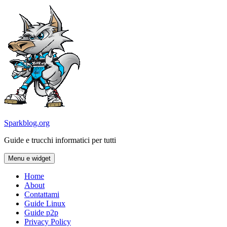
Vai
al
contenuto
Sparkblog.org
Guide e trucchi informatici per tutti
Menu e widget
Home
About
Contattami
Guide Linux
Guide p2p
Privacy Policy