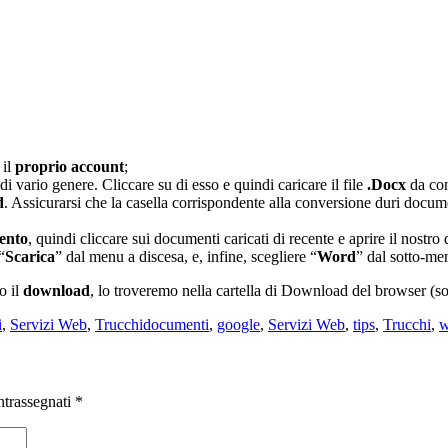
 il
proprio account
;
di vario genere. Cliccare su di esso e quindi caricare il file
.Docx
da con
d
. Assicurarsi che la casella corrispondente alla conversione duri docume
mento
, quindi cliccare sui documenti caricati di recente e aprire il nostr
“
Scarica
” dal menu a discesa, e, infine, scegliere “
Word
” dal sotto-me
o il
download
, lo troveremo nella cartella di Download del browser (sol
Tag
i
,
Servizi Web
,
Trucchi
documenti
,
google
,
Servizi Web
,
tips
,
Trucchi
,
w
ntrassegnati
*