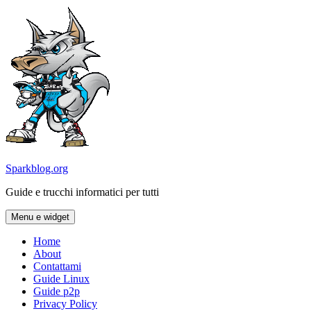
Vai
al
contenuto
Sparkblog.org
Guide e trucchi informatici per tutti
Menu e widget
Home
About
Contattami
Guide Linux
Guide p2p
Privacy Policy