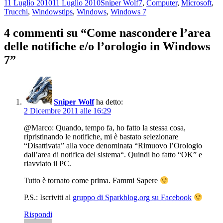
Scritto
Autore
Categorie
11 Luglio 2010
11 Luglio 2010
Sniper Wolf
7
,
Computer
,
Microsoft
,
il
Tag
Trucchi
,
Windows
tips
,
Windows
,
Windows 7
4 commenti su “Come nascondere l’area
delle notifiche e/o l’orologio in Windows
7”
Sniper Wolf
ha detto:
2 Dicembre 2011 alle 16:29
@Marco: Quando, tempo fa, ho fatto la stessa cosa,
ripristinando le notifiche, mi è bastato selezionare
“Disattivata” alla voce denominata “Rimuovo l’Orologio
dall’area di notifica del sistema“. Quindi ho fatto “OK” e
riavviato il PC.
Tutto è tornato come prima. Fammi Sapere
P.S.: Iscriviti al
gruppo di Sparkblog.org su Facebook
Rispondi