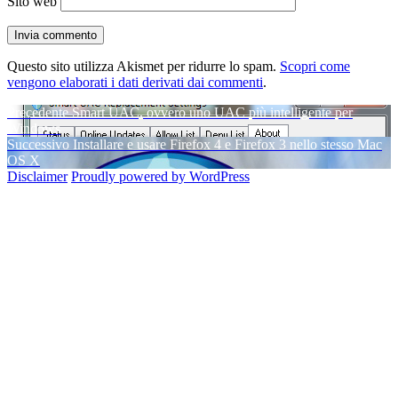
Sito web
Questo sito utilizza Akismet per ridurre lo spam.
Scopri come
vengono elaborati i dati derivati dai commenti
.
Navigazione
Articolo
Precedente
Smart UAC, ovvero uno UAC più intelligente per
precedente:
Windows
articoli
Articolo
Successivo
Installare e usare Firefox 4 e Firefox 3 nello stesso Mac
successivo:
OS X
Disclaimer
Proudly powered by WordPress