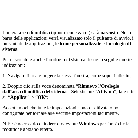
L’intera
area di notifica
(quindi icone & co.) sarà
nascosta
. Nella
barra delle applicazioni verrà visualizzato solo il pulsante di avvio, i
pulsanti delle applicazioni, le
icone personalizzate
e l’
orologio di
sistema
.
Per nascondere anche l’orologio di sistema, bisogna seguire queste
indicazioni:
1. Navigare fino a giungere la stessa finestra, come sopra indicato;
2. Doppio clic sulla voce denominata “
Rimuovo l’Orologio
dall’area di notifica del sistema
“. Selezionare “
Attivata
“, fare clic
su “
Applica
” -> “
OK
“;
Accertiamoci che tutte le impostazioni siano disattivate o non
configurate per tornare alle vecchie impostazioni facilmente.
N.B.: è necessario chiudere o riavviare
Windows
per far sì che le
modifiche abbiano effetto.