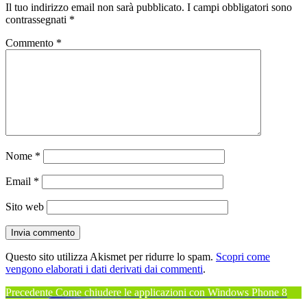
Il tuo indirizzo email non sarà pubblicato.
I campi obbligatori sono
contrassegnati
*
Commento
*
Nome
*
Email
*
Sito web
Questo sito utilizza Akismet per ridurre lo spam.
Scopri come
vengono elaborati i dati derivati dai commenti
.
Navigazione
Articolo
Precedente
Come chiudere le applicazioni con Windows Phone 8
precedente:
Articolo
Successivo
Come cancellare tutti i tipi di cronologia su iPhone, iPad