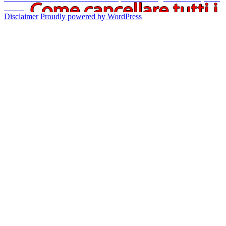
articoli
successivo:
e iPod
Disclaimer
Proudly powered by WordPress