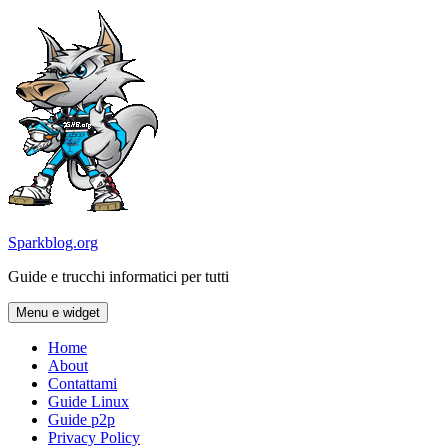
Vai
al
contenuto
Sparkblog.org
Guide e trucchi informatici per tutti
Menu e widget
Home
About
Contattami
Guide Linux
Guide p2p
Privacy Policy