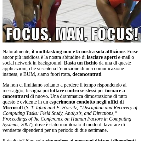
Naturalmente,
il multitasking non è la nostra sola afflizione
. Forse
ancor più insidiosa è la nostra abitudine di
lasciare aperti
e-mail o
social network in background.
Basta un fischio
da una di queste
applicazioni, che si scatena l’emozione di una comunicazione
inattesa, e BUM, siamo fuori rotta,
deconcentrati
.
Ma non ci limitiamo soltanto a perdere il tempo rispondendo al
messaggio; bisogna poi
lottare contro se stessi
per
tornare a
concentrarsi
di nuovo. Una drammatica dimostrazione di tutto
questo è evidente in un
esperimento condotto negli uffici di
Microsoft
(
S. T. Iqbal and E. Horvitz, “Disruption and Recovery of
Computing Tasks: Field Study, Analysis, and Directions,”
Proceedings of the Conference on Human Factors in Computing
Systems, 2007
), dove è stato monitorato il modo di lavorare di
ventisette dipendenti per un periodo di due settimane.
Il risultato? Non solo
rispondere ai messaggi distrae i dipendenti