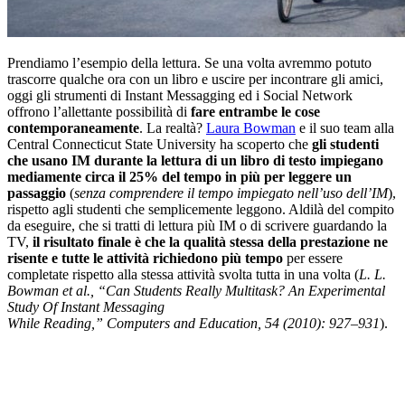
Prendiamo l’esempio della lettura. Se una volta avremmo potuto
trascorre qualche ora con un libro e uscire per incontrare gli amici,
oggi gli strumenti di Instant Messagging ed i Social Network
offrono l’allettante possibilità di
fare entrambe le cose
contemporaneamente
. La realtà?
Laura Bowman
e il suo team alla
Central Connecticut State University ha scoperto che
gli studenti
che usano IM durante la lettura di un libro di testo impiegano
mediamente circa il 25% del tempo in più per leggere un
passaggio
(
senza comprendere il tempo impiegato nell’uso dell’IM
),
rispetto agli studenti che semplicemente leggono. Aldilà del compito
da eseguire, che si tratti di lettura più IM o di scrivere guardando la
TV,
il risultato finale è che la qualità stessa della prestazione ne
risente e tutte le attività richiedono più tempo
per essere
completate rispetto alla stessa attività svolta tutta in una volta (
L. L.
Bowman et al., “Can Students Really Multitask? An Experimental
Study Of Instant Messaging
While Reading,” Computers and Education, 54 (2010): 927–931
).