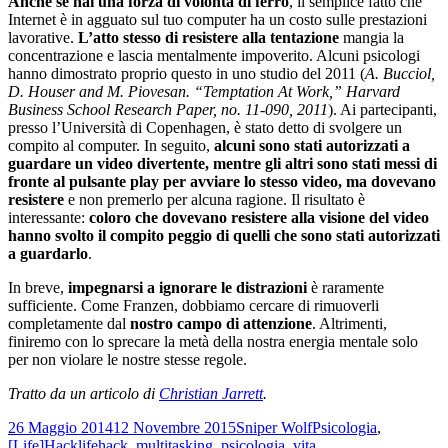
Anche se hai una forza di volontà di ferro
, il semplice fatto che
Internet è in agguato sul tuo computer ha un costo sulle prestazioni
lavorative.
L’atto stesso di resistere alla tentazione
mangia la
concentrazione e lascia mentalmente impoverito. Alcuni psicologi
hanno dimostrato proprio questo in uno studio del 2011 (
A. Bucciol,
D. Houser and M. Piovesan. “Temptation At Work,” Harvard
Business School Research Paper, no. 11-090, 2011
). Ai partecipanti,
presso l’Università di Copenhagen, è stato detto di svolgere un
compito al computer. In seguito,
alcuni sono stati autorizzati a
guardare un video divertente, mentre gli altri sono stati messi di
fronte al pulsante play per avviare lo stesso video, ma dovevano
resistere
e non premerlo per alcuna ragione. Il risultato è
interessante:
coloro che dovevano resistere alla visione del video
hanno svolto il compito peggio di quelli che sono stati autorizzati
a guardarlo
.
In breve,
impegnarsi a ignorare le distrazioni
è raramente
sufficiente. Come Franzen, dobbiamo cercare di rimuoverli
completamente dal
nostro campo di attenzione
. Altrimenti,
finiremo con lo sprecare la metà della nostra energia mentale solo
per non violare le nostre stesse regole.
Tratto da un articolo di
Christian Jarrett
.
Scritto
Autore
Categorie
26 Maggio 2014
12 Novembre 2015
Sniper Wolf
Psicologia
,
il
Tag
[Life]Hack
lifehack
,
multitasking
,
psicologia
,
vita