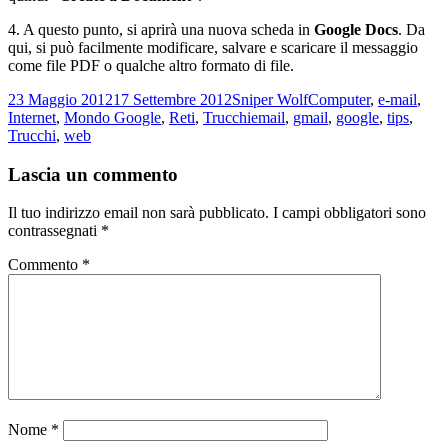
4. A questo punto, si aprirà una nuova scheda in
Google Docs
. Da
qui, si può facilmente modificare, salvare e scaricare il messaggio
come file PDF o qualche altro formato di file.
Scritto
Autore
Categorie
23 Maggio 2012
17 Settembre 2012
Sniper Wolf
Computer
,
e-mail
,
il
Tag
Internet
,
Mondo Google
,
Reti
,
Trucchi
email
,
gmail
,
google
,
tips
,
Trucchi
,
web
Lascia un commento
Il tuo indirizzo email non sarà pubblicato.
I campi obbligatori sono
contrassegnati
*
Commento
*
Nome
*