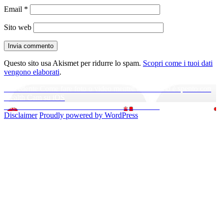
Email
*
Sito web
Questo sito usa Akismet per ridurre lo spam.
Scopri come i tuoi dati
vengono elaborati
.
Navigazione
Articolo
Precedente
Come fare foto o video mentre lo schermo è spento con
precedente:
Stealth Cam su iOS
articoli
Articolo
Successivo
Come cancellare un video su YouTube
successivo:
Disclaimer
Proudly powered by WordPress