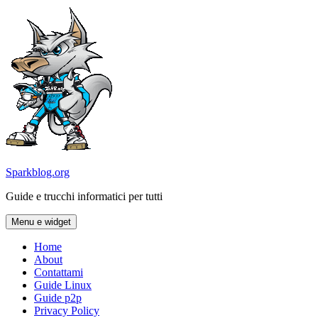
Vai
al
contenuto
Sparkblog.org
Guide e trucchi informatici per tutti
Menu e widget
Home
About
Contattami
Guide Linux
Guide p2p
Privacy Policy