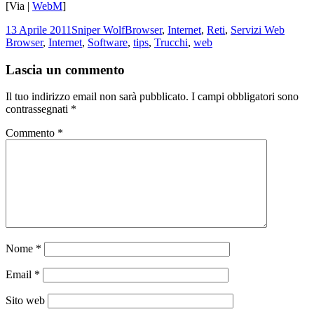
[Via |
WebM
]
Scritto
Autore
Categorie
Tag
13 Aprile 2011
Sniper Wolf
Browser
,
Internet
,
Reti
,
Servizi Web
il
Browser
,
Internet
,
Software
,
tips
,
Trucchi
,
web
Lascia un commento
Il tuo indirizzo email non sarà pubblicato.
I campi obbligatori sono
contrassegnati
*
Commento
*
Nome
*
Email
*
Sito web