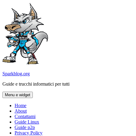
Vai
al
contenuto
Sparkblog.org
Guide e trucchi informatici per tutti
Menu e widget
Home
About
Contattami
Guide Linux
Guide p2p
Privacy Policy