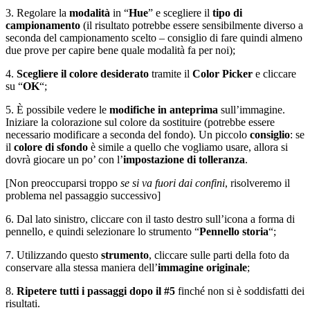
3. Regolare la
modalità
in “
Hue
” e scegliere il
tipo di
campionamento
(il risultato potrebbe essere sensibilmente diverso a
seconda del campionamento scelto – consiglio di fare quindi almeno
due prove per capire bene quale modalità fa per noi);
4.
Scegliere il colore desiderato
tramite il
Color Picker
e cliccare
su “
OK
“;
5. È possibile vedere le
modifiche in anteprima
sull’immagine.
Iniziare la colorazione sul colore da sostituire (potrebbe essere
necessario modificare a seconda del fondo). Un piccolo
consiglio
: se
il
colore di sfondo
è simile a quello che vogliamo usare, allora si
dovrà giocare un po’ con l’
impostazione di tolleranza
.
[Non preoccuparsi troppo
se si va fuori dai confini
, risolveremo il
problema nel passaggio successivo]
6. Dal lato sinistro, cliccare con il tasto destro sull’icona a forma di
pennello, e quindi selezionare lo strumento “
Pennello storia
“;
7. Utilizzando questo
strumento
, cliccare sulle parti della foto da
conservare alla stessa maniera dell’
immagine originale
;
8.
Ripetere tutti i passaggi dopo il #5
finché non si è soddisfatti dei
risultati.