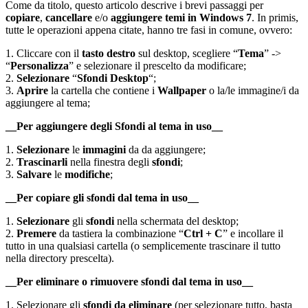
Come da titolo, questo articolo descrive i brevi passaggi per
copiare
,
cancellare
e/o
aggiungere temi in Windows 7
. In primis,
tutte le operazioni appena citate, hanno tre fasi in comune, ovvero:
1. Cliccare con il
tasto destro
sul desktop, scegliere “
Tema
” ->
“
Personalizza
” e selezionare il prescelto da modificare;
2.
Selezionare
“
Sfondi Desktop
“;
3.
Aprire
la cartella che contiene i
Wallpaper
o la/le immagine/i da
aggiungere al tema;
__Per aggiungere degli Sfondi al tema in uso__
1.
Selezionare
le
immagini
da da aggiungere;
2.
Trascinarli
nella finestra degli
sfondi
;
3.
Salvare
le
modifiche
;
__Per copiare gli sfondi dal tema in uso__
1.
Selezionare
gli
sfondi
nella schermata del desktop;
2.
Premere
da tastiera la combinazione “
Ctrl + C
” e incollare il
tutto in una qualsiasi cartella (o semplicemente trascinare il tutto
nella directory prescelta).
__Per eliminare o rimuovere sfondi dal tema in uso__
1. Selezionare gli
sfondi da eliminare
(per selezionare tutto, basta