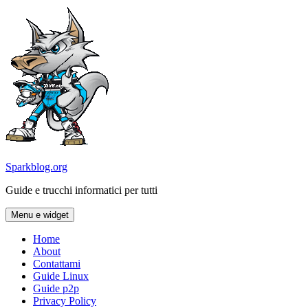
Vai
al
contenuto
Sparkblog.org
Guide e trucchi informatici per tutti
Menu e widget
Home
About
Contattami
Guide Linux
Guide p2p
Privacy Policy