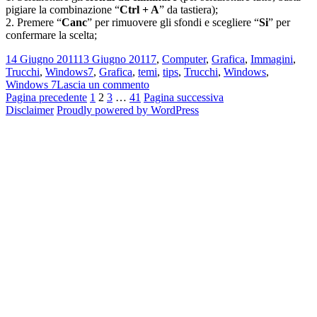
pigiare la combinazione “
Ctrl + A
” da tastiera);
2. Premere “
Canc
” per rimuovere gli sfondi e scegliere “
Si
” per
confermare la scelta;
Scritto
Categorie
14 Giugno 2011
13 Giugno 2011
7
,
Computer
,
Grafica
,
Immagini
,
il
Tag
Trucchi
,
Windows
7
,
Grafica
,
temi
,
tips
,
Trucchi
,
Windows
,
su
Windows 7
Lascia un commento
Paginazione
Pagina
Pagina
Pagina
Pagina
Come
Pagina precedente
1
2
3
…
41
Pagina successiva
aggiungere,
Disclaimer
Proudly powered by WordPress
degli
rimuovere
articoli
e
gestire
gli
Sfondi
Desktop
su
Windows
7