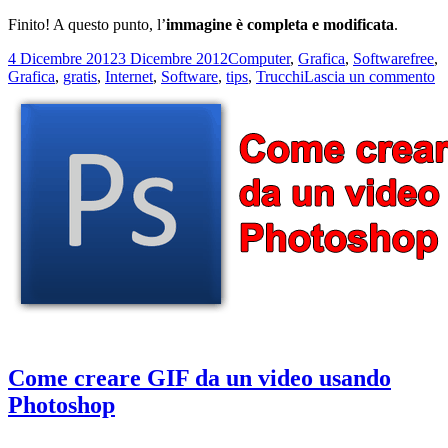
Finito! A questo punto, l’
immagine è completa e modificata
.
Scritto
Categorie
Tag
4 Dicembre 2012
3 Dicembre 2012
Computer
,
Grafica
,
Software
free
,
il
su
Grafica
,
gratis
,
Internet
,
Software
,
tips
,
Trucchi
Lascia un commento
C
ri
u
co
d
u
i
c
P
C
Come creare GIF da un video usando
Photoshop