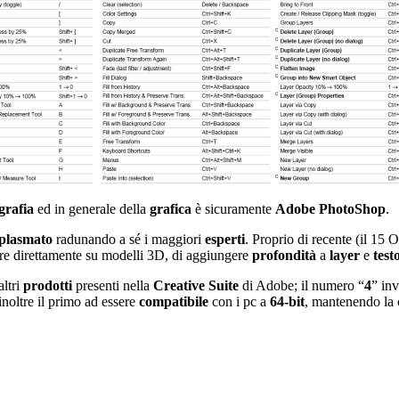
grafia
ed in generale della
grafica
è sicuramente
Adobe PhotoShop
.
plasmato
radunando a sé i maggiori
esperti
. Proprio di recente (il 15 
ere direttamente su modelli 3D, di aggiungere
profondità
a
layer
e
test
altri
prodotti
presenti nella
Creative Suite
di Adobe; il numero “
4
” in
 inoltre il primo ad essere
compatibile
con i pc a
64-bit
, mantenendo la c