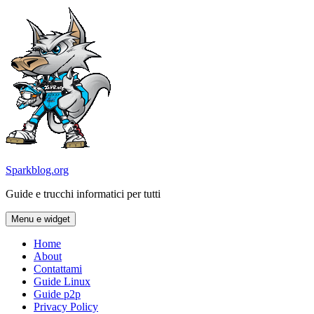
Vai
al
contenuto
Sparkblog.org
Guide e trucchi informatici per tutti
Menu e widget
Home
About
Contattami
Guide Linux
Guide p2p
Privacy Policy