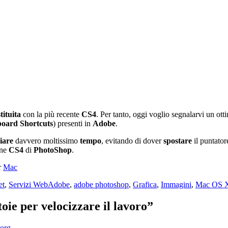
stituita
con la più recente
CS4
. Per tanto, oggi voglio segnalarvi un ot
oard Shortcuts
) presenti in
Adobe
.
iare
davvero moltissimo
tempo
, evitando di dover
spostare
il puntato
one
CS4
di
PhotoShop
.
r
Mac
Tag
et
,
Servizi Web
Adobe
,
adobe photoshop
,
Grafica
,
Immagini
,
Mac OS 
ie per velocizzare il lavoro”
.org