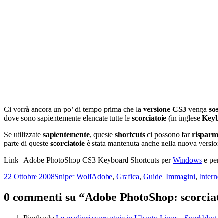
Ci vorrà ancora un po’ di tempo prima che la
versione CS3
venga
so
dove sono sapientemente elencate tutte le
scorciatoie
(in inglese
Keyb
Se utilizzate
sapientemente
, queste
shortcuts
ci possono far
risparm
parte di queste
scorciatoie
è stata mantenuta anche nella nuova versi
Link | Adobe PhotoShop CS3 Keyboard Shortcuts per
Windows
e pe
Scritto
Autore
Categorie
22 Ottobre 2008
Sniper Wolf
Adobe
,
Grafica
,
Guide
,
Immagini
,
Intern
il
0 commenti su “Adobe PhotoShop: scorciato
Pingback:
Le migliori scorciatoie in Ubuntu Linux - Sparkblog