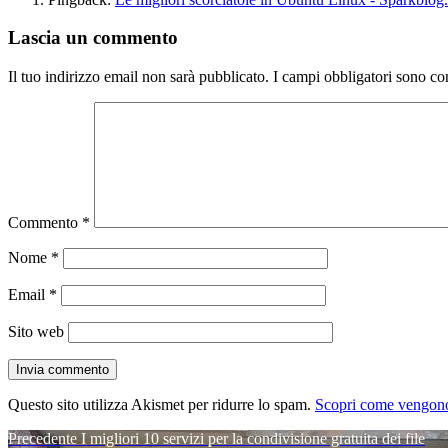
Lascia un commento
Il tuo indirizzo email non sarà pubblicato.
I campi obbligatori sono co
Commento
*
Nome
*
Email
*
Sito web
Questo sito utilizza Akismet per ridurre lo spam.
Scopri come vengono 
Navigazione
Articolo
Precedente
I migliori 10 servizi per la condivisione gratuita dei file