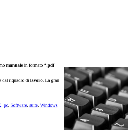
timo
manuale
in formato
*.pdf
re dal riquadro di
lavoro
. La gran
X
,
pc
,
Software
,
suite
,
Windows